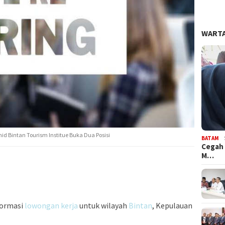
WARTA
hid Bintan Tourism Institue Buka Dua Posisi
BATAM
Cegah 
M…
formasi
lowongan kerja
untuk wilayah
Bintan
, Kepulauan