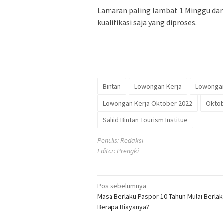
Lamaran paling lambat 1 Minggu dari
kualifikasi saja yang diproses.
Bintan
Lowongan Kerja
Lowongan
Lowongan Kerja Oktober 2022
Oktob
Sahid Bintan Tourism Institue
Penulis: Redaksi
Editor: Prengki
Navigasi
Pos sebelumnya
Masa Berlaku Paspor 10 Tahun Mulai Berlaku 
pos
Berapa Biayanya?