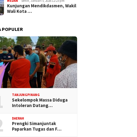
MEDAN
Senin, Januari 5, 2026 12:23 pm
Kunjungan Mendikdasmen, Wakil
Wali Kota …
A POPULER
1
TANJUNGPINANG
Sekelompok Massa Diduga
Intoleran Datang…
2
DAERAH
Prengki Simanjuntak
Paparkan Tugas dan F…