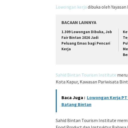
Lowongan kerja
dibuka oleh Yayasan 
BACAAN LAINNYA
1.309 Lowongan Dibuka, Job
Ke
Fair Bintan 2026 Jadi
Te
Peluang Emas bagi Pencari
Pu
Kerja
Me
Be
Sahid Bintan Tourism Institute
merup
Kota Kapur, Kawasan Pariwisata Bint
Baca Juga :
Lowongan Kerja PT
Batang Bintan
Sahid Bintan Tourism Institute memb
Food Product dan Instruktur Bahasa I