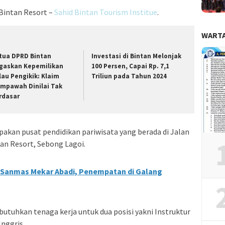
Bintan Resort –
Sahid Bintan Tourism Institue
.
WARTA
tua DPRD Bintan
Investasi di Bintan Melonjak
gaskan Kepemilikan
100 Persen, Capai Rp. 7,1
lau Pengikik: Klaim
Triliun pada Tahun 2024
mpawah Dinilai Tak
rdasar
akan pusat pendidikan pariwisata yang berada di Jalan
an Resort, Sebong Lagoi.
 Sanmas Mekar Abadi, Penempatan di Galang
utuhkan tenaga kerja untuk dua posisi yakni Instruktur
nggris.