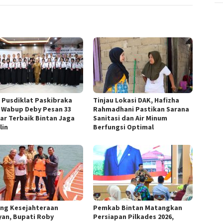
 Pusdiklat Paskibraka
Tinjau Lokasi DAK, Hafizha
, Wabup Deby Pesan 33
Rahmadhani Pastikan Sarana
jar Terbaik Bintan Jaga
Sanitasi dan Air Minum
lin
Berfungsi Optimal
ng Kesejahteraan
Pemkab Bintan Matangkan
yan, Bupati Roby
Persiapan Pilkades 2026,