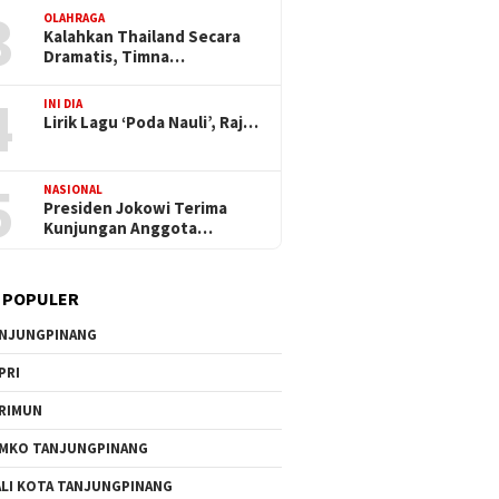
3
OLAHRAGA
Kalahkan Thailand Secara
Dramatis, Timna…
4
INI DIA
Lirik Lagu ‘Poda Nauli’, Raj…
5
NASIONAL
Presiden Jokowi Terima
Kunjungan Anggota…
 POPULER
NJUNGPINANG
PRI
RIMUN
MKO TANJUNGPINANG
LI KOTA TANJUNGPINANG