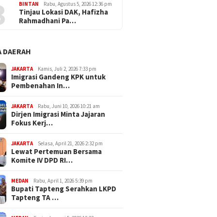
3
BINTAN
Rabu, Agustus 5, 2026 12:36 pm
Tinjau Lokasi DAK, Hafizha
Rahmadhani Pa…
 DAERAH
JAKARTA
Kamis, Juli 2, 2026 7:33 pm
Imigrasi Gandeng KPK untuk
Pembenahan In…
JAKARTA
Rabu, Juni 10, 2026 10:21 am
Dirjen Imigrasi Minta Jajaran
Fokus Kerj…
JAKARTA
Selasa, April 21, 2026 2:32 pm
Lewat Pertemuan Bersama
Komite IV DPD RI…
MEDAN
Rabu, April 1, 2026 5:39 pm
Bupati Tapteng Serahkan LKPD
Tapteng TA …