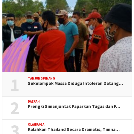
1
TANJUNGPINANG
Sekelompok Massa Diduga Intoleran Datang…
2
DAERAH
Prengki Simanjuntak Paparkan Tugas dan F…
3
OLAHRAGA
Kalahkan Thailand Secara Dramatis, Timna…