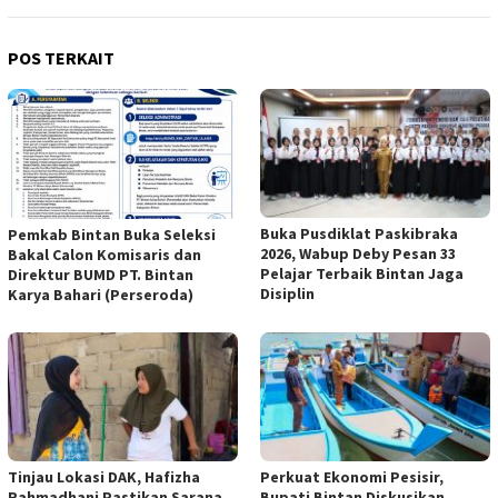
POS TERKAIT
Buka Pusdiklat Paskibraka
Pemkab Bintan Buka Seleksi
2026, Wabup Deby Pesan 33
Bakal Calon Komisaris dan
Pelajar Terbaik Bintan Jaga
Direktur BUMD PT. Bintan
Disiplin
Karya Bahari (Perseroda)
Tinjau Lokasi DAK, Hafizha
Perkuat Ekonomi Pesisir,
Rahmadhani Pastikan Sarana
Bupati Bintan Diskusikan