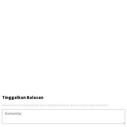
Tinggalkan Balasan
Alamat email Anda tidak akan dipublikasikan.
Ruas yang wajib ditandai
*