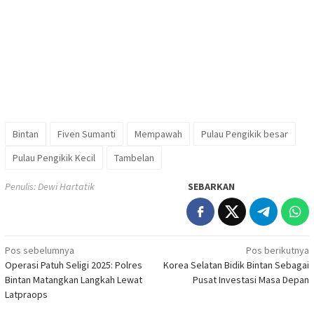
Bintan
Fiven Sumanti
Mempawah
Pulau Pengikik besar
Pulau Pengikik Kecil
Tambelan
Penulis: Dewi Hartatik
SEBARKAN
Navigasi
Pos sebelumnya
Pos berikutnya
Operasi Patuh Seligi 2025: Polres
Korea Selatan Bidik Bintan Sebagai
pos
Bintan Matangkan Langkah Lewat
Pusat Investasi Masa Depan
Latpraops