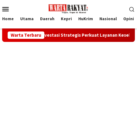
Loncat
Menu
ke
Mobile
konten
Home
Utama
Daerah
Kepri
HuKrim
Nasional
Opini
alis, Investasi Strategis Perkuat Layanan Kesehatan Daerah
Warta Terbaru