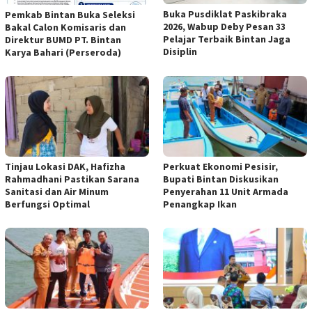
Buka Pusdiklat Paskibraka
Pemkab Bintan Buka Seleksi
2026, Wabup Deby Pesan 33
Bakal Calon Komisaris dan
Pelajar Terbaik Bintan Jaga
Direktur BUMD PT. Bintan
Disiplin
Karya Bahari (Perseroda)
Tinjau Lokasi DAK, Hafizha
Perkuat Ekonomi Pesisir,
Rahmadhani Pastikan Sarana
Bupati Bintan Diskusikan
Sanitasi dan Air Minum
Penyerahan 11 Unit Armada
Berfungsi Optimal
Penangkap Ikan