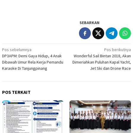
SEBARKAN
Navigasi
Pos sebelumnya
Pos berikutnya
DP3APM: Demi Gaya Hidup, 4 Anak
Wonderful Sail Bintan 2018, Akan
pos
Dibawah Umur Rela Kerja Pemandu
Dimeriahkan Puluhan Kapal Yacht,
Karaoke Di Tanjungpinang
Jet Ski dan Drone Race
POS TERKAIT