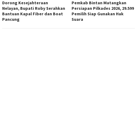
Dorong Kesejahteraan
Pemkab Bintan Matangkan
Nelayan, Bupati Roby Serahkan
Persiapan Pilkades 2026, 29.599
Bantuan Kapal Fiber dan Boat
Pemilih Siap Gunakan Hak
Pancung
Suara