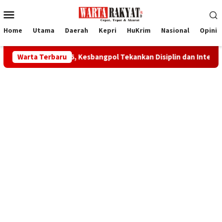
Loncat
Menu
ke
Mobile
konten
Home
Utama
Daerah
Kepri
HuKrim
Nasional
Opini
un 2026, Kesbangpol Tekankan Disiplin dan Integritas
Warta Terbaru
Kepa