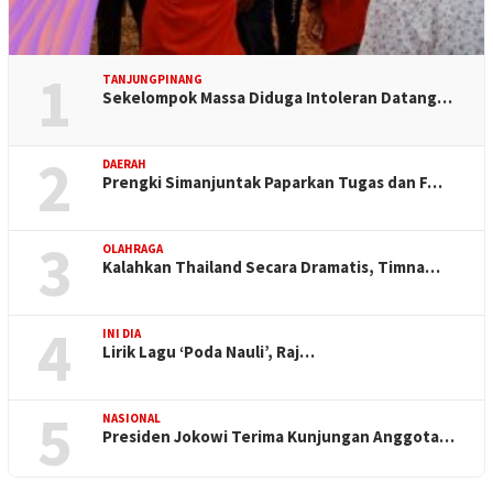
1
TANJUNGPINANG
Sekelompok Massa Diduga Intoleran Datang…
2
DAERAH
Prengki Simanjuntak Paparkan Tugas dan F…
3
OLAHRAGA
Kalahkan Thailand Secara Dramatis, Timna…
4
INI DIA
Lirik Lagu ‘Poda Nauli’, Raj…
5
NASIONAL
Presiden Jokowi Terima Kunjungan Anggota…