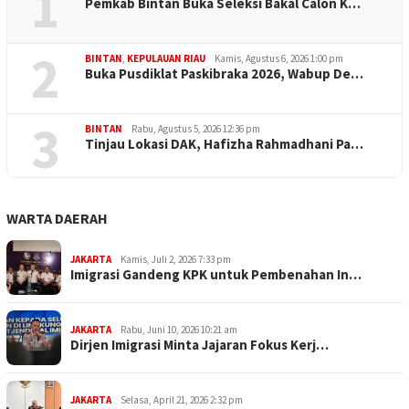
1
Pemkab Bintan Buka Seleksi Bakal Calon K…
2
BINTAN
,
KEPULAUAN RIAU
Kamis, Agustus 6, 2026 1:00 pm
Buka Pusdiklat Paskibraka 2026, Wabup De…
3
BINTAN
Rabu, Agustus 5, 2026 12:36 pm
Tinjau Lokasi DAK, Hafizha Rahmadhani Pa…
WARTA DAERAH
JAKARTA
Kamis, Juli 2, 2026 7:33 pm
Imigrasi Gandeng KPK untuk Pembenahan In…
JAKARTA
Rabu, Juni 10, 2026 10:21 am
Dirjen Imigrasi Minta Jajaran Fokus Kerj…
JAKARTA
Selasa, April 21, 2026 2:32 pm