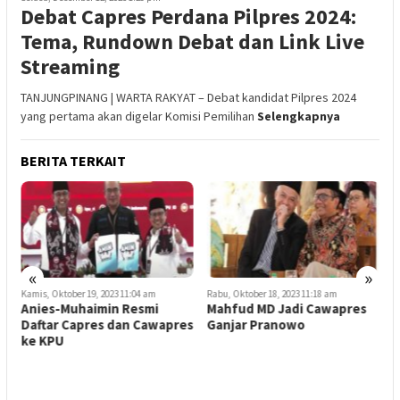
Debat Capres Perdana Pilpres 2024:
Tema, Rundown Debat dan Link Live
Streaming
TANJUNGPINANG | WARTA RAKYAT – Debat kandidat Pilpres 2024
yang pertama akan digelar Komisi Pemilihan
Selengkapnya
BERITA TERKAIT
«
»
Kamis, Oktober 19, 2023 11:04 am
Rabu, Oktober 18, 2023 11:18 am
Anies-Muhaimin Resmi
Mahfud MD Jadi Cawapres
Daftar Capres dan Cawapres
Ganjar Pranowo
S
ke KPU
B
S
S