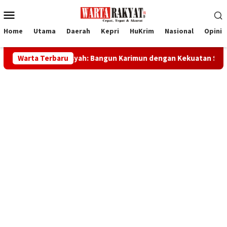
Loncat
Menu
ke
Mobile
konten
Home
Utama
Daerah
Kepri
HuKrim
Nasional
Opini
Iskandarsyah: Bangun Karimun dengan Kekuatan Spiritual
Warta Terbaru