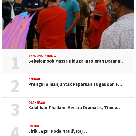
1
TANJUNGPINANG
Sekelompok Massa Diduga Intoleran Datang…
2
DAERAH
Prengki Simanjuntak Paparkan Tugas dan F…
3
OLAHRAGA
Kalahkan Thailand Secara Dramatis, Timna…
4
INI DIA
Lirik Lagu ‘Poda Nauli’, Raj…