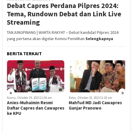
Debat Capres Perdana Pilpres 2024:
Tema, Rundown Debat dan Link Live
Streaming
TANJUNGPINANG | WARTA RAKYAT – Debat kandidat Pilpres 2024
yang pertama akan digelar Komisi Pemilihan
Selengkapnya
BERITA TERKAIT
«
»
Kamis, Oktober 19, 2023 11:04 am
Rabu, Oktober 18, 2023 11:18 am
Anies-Muhaimin Resmi
Mahfud MD Jadi Cawapres
Daftar Capres dan Cawapres
Ganjar Pranowo
S
ke KPU
B
S
S