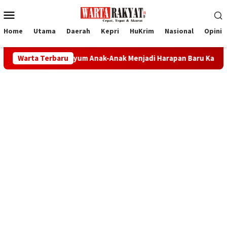
Loncat
Menu
ke
Mobile
konten
Home
Utama
Daerah
Kepri
HuKrim
Nasional
Opini
 Ketika Senyum Anak-Anak Menjadi Harapan Baru Karimun
Warta Terbaru