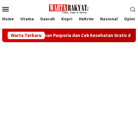
Loncat
Menu
ke
Mobile
konten
Home
Utama
Daerah
Kepri
HuKrim
Nasional
Opini
 Buka Layanan Pasporia dan Cek Kesehatan Gratis di CFD
Warta Terbaru