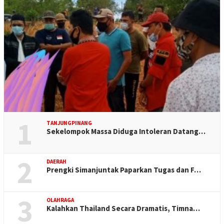
1
TANJUNGPINANG
Sekelompok Massa Diduga Intoleran Datang…
2
DAERAH
Prengki Simanjuntak Paparkan Tugas dan F…
3
OLAHRAGA
Kalahkan Thailand Secara Dramatis, Timna…