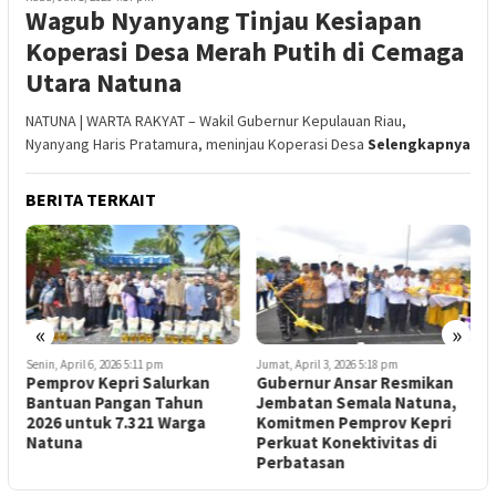
Wagub Nyanyang Tinjau Kesiapan
Koperasi Desa Merah Putih di Cemaga
Utara Natuna
NATUNA | WARTA RAKYAT – Wakil Gubernur Kepulauan Riau,
Nyanyang Haris Pratamura, meninjau Koperasi Desa
Selengkapnya
BERITA TERKAIT
«
»
Senin, April 6, 2026 5:11 pm
Jumat, April 3, 2026 5:18 pm
S
Pemprov Kepri Salurkan
Gubernur Ansar Resmikan
J
Bantuan Pangan Tahun
Jembatan Semala Natuna,
M
2026 untuk 7.321 Warga
Komitmen Pemprov Kepri
5
Natuna
Perkuat Konektivitas di
Perbatasan