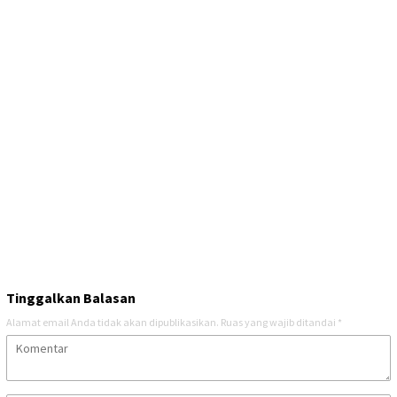
Tinggalkan Balasan
Alamat email Anda tidak akan dipublikasikan.
Ruas yang wajib ditandai
*