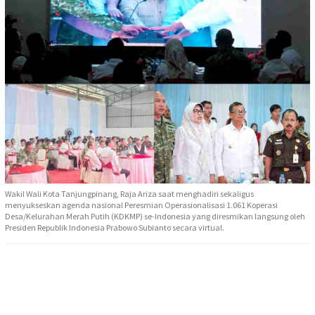
Wakil Wali Kota Tanjungpinang, Raja Ariza saat menghadiri sekaligus
menyukseskan agenda nasional Peresmian Operasionalisasi 1.061 Koperasi
Desa/Kelurahan Merah Putih (KDKMP) se-Indonesia yang diresmikan langsung oleh
Presiden Republik Indonesia Prabowo Subianto secara virtual.