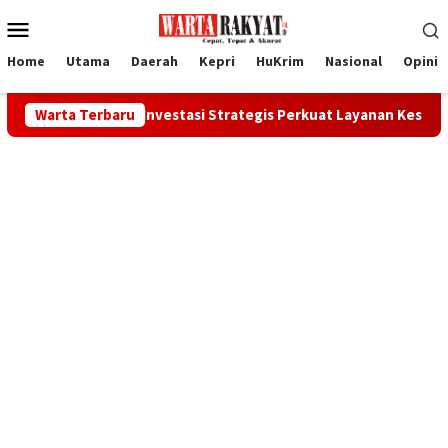
Loncat
Menu
ke
Mobile
konten
Home
Utama
Daerah
Kepri
HuKrim
Nasional
Opini
lis, Investasi Strategis Perkuat Layanan Kesehatan Daerah
Warta Terbaru