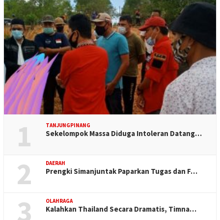
1
TANJUNGPINANG
Sekelompok Massa Diduga Intoleran Datang…
2
DAERAH
Prengki Simanjuntak Paparkan Tugas dan F…
3
OLAHRAGA
Kalahkan Thailand Secara Dramatis, Timna…