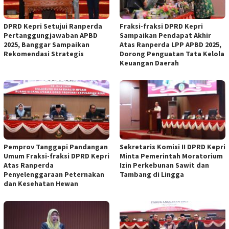
DPRD Kepri Setujui Ranperda
Fraksi-fraksi DPRD Kepri
Pertanggungjawaban APBD
Sampaikan Pendapat Akhir
2025, Banggar Sampaikan
Atas Ranperda LPP APBD 2025,
Rekomendasi Strategis
Dorong Penguatan Tata Kelola
Keuangan Daerah
Pemprov Tanggapi Pandangan
Sekretaris Komisi II DPRD Kepri
Umum Fraksi-fraksi DPRD Kepri
Minta Pemerintah Moratorium
Atas Ranperda
Izin Perkebunan Sawit dan
Penyelenggaraan Peternakan
Tambang di Lingga
dan Kesehatan Hewan