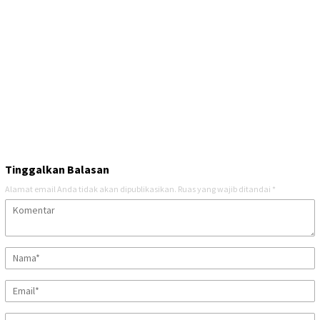
Tinggalkan Balasan
Alamat email Anda tidak akan dipublikasikan.
Ruas yang wajib ditandai
*