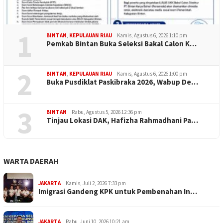
1
BINTAN
,
KEPULAUAN RIAU
Kamis, Agustus 6, 2026 1:10 pm
Pemkab Bintan Buka Seleksi Bakal Calon K…
2
BINTAN
,
KEPULAUAN RIAU
Kamis, Agustus 6, 2026 1:00 pm
Buka Pusdiklat Paskibraka 2026, Wabup De…
3
BINTAN
Rabu, Agustus 5, 2026 12:36 pm
Tinjau Lokasi DAK, Hafizha Rahmadhani Pa…
WARTA DAERAH
JAKARTA
Kamis, Juli 2, 2026 7:33 pm
Imigrasi Gandeng KPK untuk Pembenahan In…
JAKARTA
Rabu, Juni 10, 2026 10:21 am