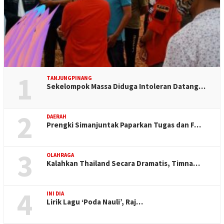
1
TANJUNGPINANG
Sekelompok Massa Diduga Intoleran Datang…
2
DAERAH
Prengki Simanjuntak Paparkan Tugas dan F…
3
OLAHRAGA
Kalahkan Thailand Secara Dramatis, Timna…
4
INI DIA
Lirik Lagu ‘Poda Nauli’, Raj…