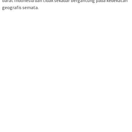
barat Indonesia dan tidak sekadar bergantung pada kedekatan
geografis semata.