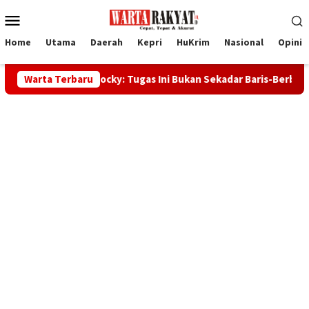
Loncat
Menu
ke
Mobile
konten
Home
Utama
Daerah
Kepri
HuKrim
Nasional
Opini
up Rocky: Tugas Ini Bukan Sekadar Baris-Berbaris
Warta Terbaru
32 Calo