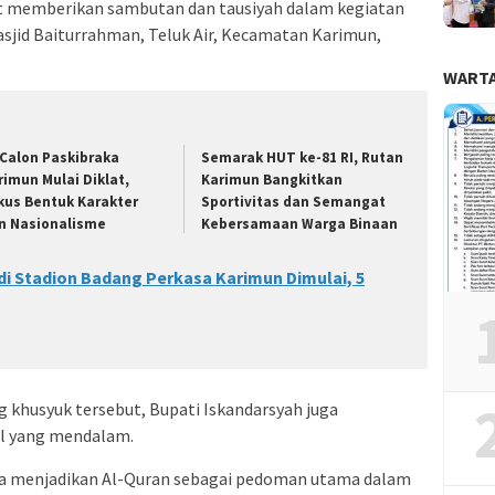
at memberikan sambutan dan tausiyah dalam kegiatan
sjid Baiturrahman, Teluk Air, Kecamatan Karimun,
WARTA
 Calon Paskibraka
Semarak HUT ke-81 RI, Rutan
rimun Mulai Diklat,
Karimun Bangkitkan
kus Bentuk Karakter
Sportivitas dan Semangat
n Nasionalisme
Kebersamaan Warga Binaan
6 di Stadion Badang Perkasa Karimun Dimulai, 5
khusyuk tersebut, Bupati Iskandarsyah juga
l yang mendalam.
a menjadikan Al-Quran sebagai pedoman utama dalam