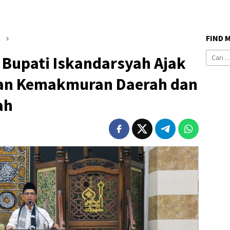
FIND 
n
Cari
 Bupati Iskandarsyah Ajak
untuk:
an Kemakmuran Daerah dan
ah