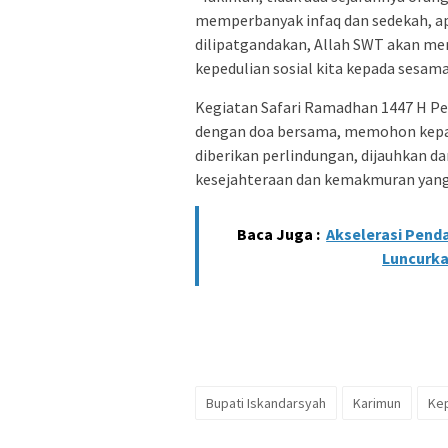
memperbanyak infaq dan sedekah, ap
dilipatgandakan, Allah SWT akan me
kepedulian sosial kita kepada sesama
Kegiatan Safari Ramadhan 1447 H Pe
dengan doa bersama, memohon kepad
diberikan perlindungan, dijauhkan d
kesejahteraan dan kemakmuran yan
Baca Juga :
Akselerasi Pend
Luncurka
Bupati Iskandarsyah
Karimun
Kep