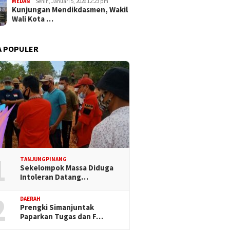
MEDAN
Senin, Januari 5, 2026 12:23 pm
Kunjungan Mendikdasmen, Wakil
Wali Kota …
A POPULER
1
TANJUNGPINANG
Sekelompok Massa Diduga
Intoleran Datang…
2
DAERAH
Prengki Simanjuntak
Paparkan Tugas dan F…