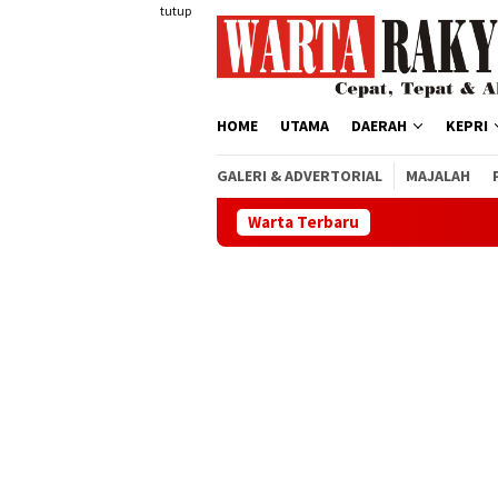
Loncat
tutup
ke
konten
HOME
UTAMA
DAERAH
KEPRI
GALERI & ADVERTORIAL
MAJALAH
Warta Terbaru
Buka D