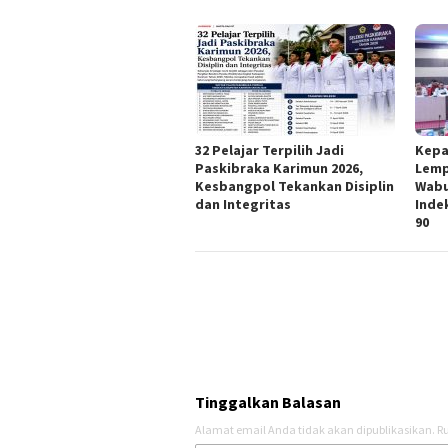
32 Pelajar Terpilih Jadi
Kepa
Paskibraka Karimun 2026,
Lemp
Kesbangpol Tekankan Disiplin
Wabu
dan Integritas
Inde
90
Tinggalkan Balasan
Alamat email Anda tidak akan dipublikasikan.
Ru