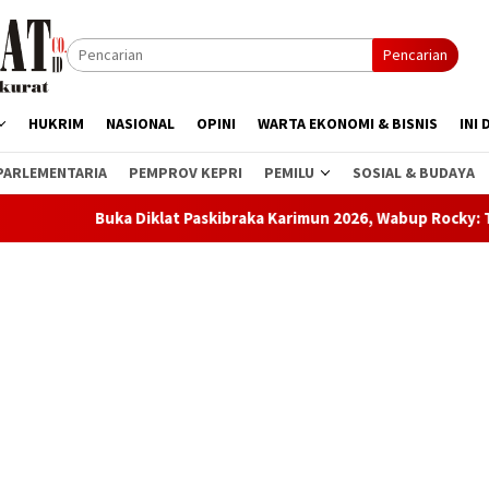
Pencarian
HUKRIM
NASIONAL
OPINI
WARTA EKONOMI & BISNIS
INI 
PARLEMENTARIA
PEMPROV KEPRI
PEMILU
SOSIAL & BUDAYA
iklat Paskibraka Karimun 2026, Wabup Rocky: Tugas Ini Bukan Sek