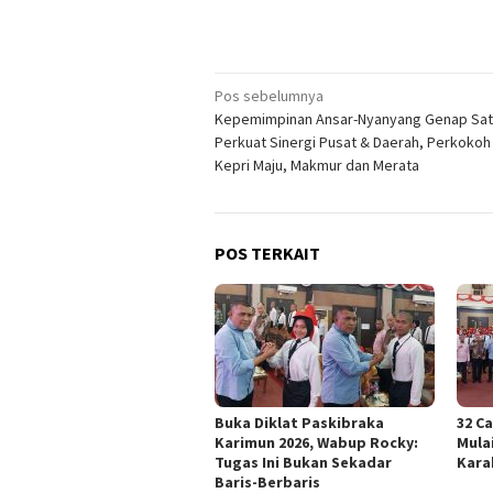
Navigasi
Pos sebelumnya
Kepemimpinan Ansar-Nyanyang Genap Sat
pos
Perkuat Sinergi Pusat & Daerah, Perkokoh
Kepri Maju, Makmur dan Merata
POS TERKAIT
Buka Diklat Paskibraka
32 C
Karimun 2026, Wabup Rocky:
Mula
Tugas Ini Bukan Sekadar
Kara
Baris-Berbaris