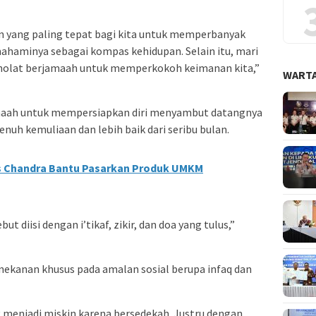
 yang paling tepat bagi kita untuk memperbanyak
aminya sebagai kompas kehidupan. Selain itu, mari
sholat berjamaah untuk memperkokoh keimanan kita,”
WARTA
maah untuk mempersiapkan diri menyambut datangnya
nuh kemuliaan dan lebih baik dari seribu bulan.
 Chandra Bantu Pasarkan Produk UMKM
diisi dengan i’tikaf, zikir, dan doa yang tulus,”
ekanan khusus pada amalan sosial berupa infaq dan
g menjadi miskin karena bersedekah. Justru dengan