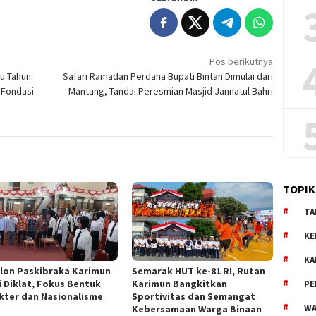
Pos berikutnya
u Tahun:
Safari Ramadan Perdana Bupati Bintan Dimulai dari
 Fondasi
Mantang, Tandai Peresmian Masjid Jannatul Bahri
TOPIK
TA
KE
KA
alon Paskibraka Karimun
Semarak HUT ke-81 RI, Rutan
i Diklat, Fokus Bentuk
Karimun Bangkitkan
PE
kter dan Nasionalisme
Sportivitas dan Semangat
WA
Kebersamaan Warga Binaan