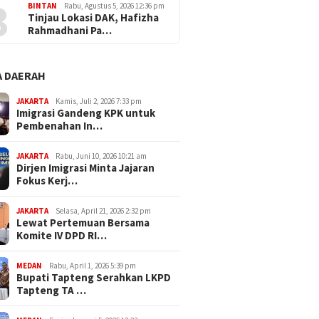
3
BINTAN
Rabu, Agustus 5, 2026 12:36 pm
Tinjau Lokasi DAK, Hafizha
Rahmadhani Pa…
 DAERAH
JAKARTA
Kamis, Juli 2, 2026 7:33 pm
Imigrasi Gandeng KPK untuk
Pembenahan In…
JAKARTA
Rabu, Juni 10, 2026 10:21 am
Dirjen Imigrasi Minta Jajaran
Fokus Kerj…
JAKARTA
Selasa, April 21, 2026 2:32 pm
Lewat Pertemuan Bersama
Komite IV DPD RI…
MEDAN
Rabu, April 1, 2026 5:39 pm
Bupati Tapteng Serahkan LKPD
Tapteng TA …