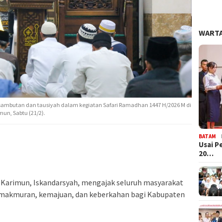
WARTA
ambutan dan tausiyah dalam kegiatan Safari Ramadhan 1447 H/2026 M di
un, Sabtu (21/2).
BATAM
Usai P
20…
Karimun, Iskandarsyah, mengajak seluruh masyarakat
akmuran, kemajuan, dan keberkahan bagi Kabupaten