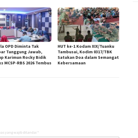
la OPD Diminta Tak
HUT ke-1 Kodam XIX/Tuanku
ar Tanggung Jawab,
Tambusai, Kodim 0317/TBK
p Karimun Rocky Bidik
Satukan Doa dalam Semangat
ks MCSP-RBS 2026 Tembus
Kebersamaan
as yang wajib ditandai
*