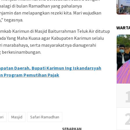
alagi di bulan Ramadhan yang pahalanya
njamin dan melapangkan rezeki kita. Mari wujudkan
,” tegasnya.
WART
mkab Karimun di Masjid Baiturrahman Teluk Air ditutup
a Yang Maha Kuasa agar Kabupaten Karimun selalu
ari marabahaya, serta masyarakatnya dianugerahi
g berkesinambungan.
apatan Daerah, Bupati Karimun Ing Iskandarsyah
n Program Pemutihan Pajak
ri
Masjid
Safari Ramadhan
SEBARKAN