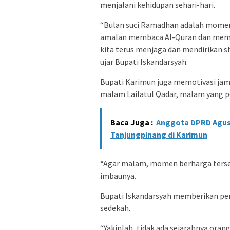
menjalani kehidupan sehari-hari.
“Bulan suci Ramadhan adalah momen
amalan membaca Al-Quran dan memah
kita terus menjaga dan mendirikan 
ujar Bupati Iskandarsyah.
Bupati Karimun juga memotivasi ja
malam Lailatul Qadar, malam yang pe
Baca Juga :
Anggota DPRD Agus
Tanjungpinang di Karimun
“Agar malam, momen berharga tersebut 
imbaunya.
Bupati Iskandarsyah memberikan pen
sedekah.
“Yakinlah, tidak ada sejarahnya oran