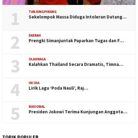
1
TANJUNGPINANG
Sekelompok Massa Diduga Intoleran Datang…
2
DAERAH
Prengki Simanjuntak Paparkan Tugas dan F…
3
OLAHRAGA
Kalahkan Thailand Secara Dramatis, Timna…
4
INI DIA
Lirik Lagu ‘Poda Nauli’, Raj…
5
NASIONAL
Presiden Jokowi Terima Kunjungan Anggota…
TOPIK POPULER