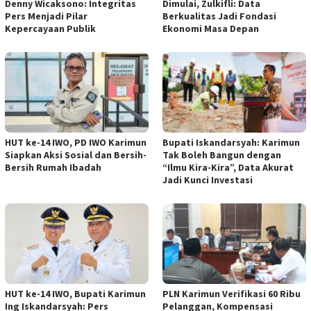
Denny Wicaksono: Integritas
Dimulai, Zulkifli: Data
Pers Menjadi Pilar
Berkualitas Jadi Fondasi
Kepercayaan Publik
Ekonomi Masa Depan
HUT ke-14 IWO, PD IWO Karimun
Bupati Iskandarsyah: Karimun
Siapkan Aksi Sosial dan Bersih-
Tak Boleh Bangun dengan
Bersih Rumah Ibadah
“Ilmu Kira-Kira”, Data Akurat
Jadi Kunci Investasi
HUT ke-14 IWO, Bupati Karimun
PLN Karimun Verifikasi 60 Ribu
Ing Iskandarsyah: Pers
Pelanggan, Kompensasi