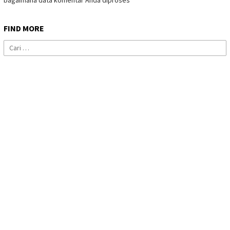
bagaimana data komentar Anda diproses
FIND MORE
Cari
untuk: