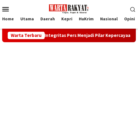
Loncat
Menu
ke
Mobile
konten
Home
Utama
Daerah
Kepri
HuKrim
Nasional
Opini
ono: Integritas Pers Menjadi Pilar Kepercayaan Publik
Warta Terbaru
Re