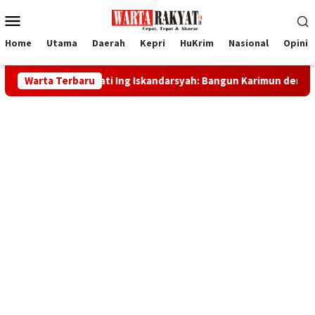
Loncat
Menu
ke
Mobile
konten
Home
Utama
Daerah
Kepri
HuKrim
Nasional
Opini
, Bupati Ing Iskandarsyah: Bangun Karimun dengan Kekuatan Spir
Warta Terbaru