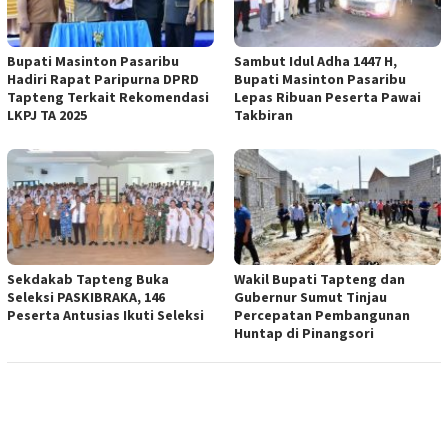
Bupati Masinton Pasaribu
Sambut Idul Adha 1447 H,
Hadiri Rapat Paripurna DPRD
Bupati Masinton Pasaribu
Tapteng Terkait Rekomendasi
Lepas Ribuan Peserta Pawai
LKPJ TA 2025
Takbiran
Sekdakab Tapteng Buka
Wakil Bupati Tapteng dan
Seleksi PASKIBRAKA, 146
Gubernur Sumut Tinjau
Peserta Antusias Ikuti Seleksi
Percepatan Pembangunan
Huntap di Pinangsori