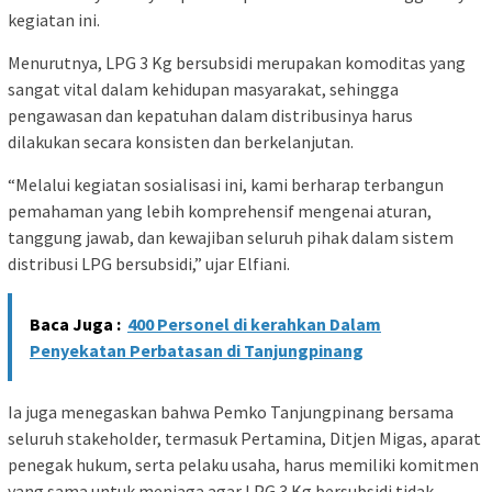
kegiatan ini.
Menurutnya, LPG 3 Kg bersubsidi merupakan komoditas yang
sangat vital dalam kehidupan masyarakat, sehingga
pengawasan dan kepatuhan dalam distribusinya harus
dilakukan secara konsisten dan berkelanjutan.
“Melalui kegiatan sosialisasi ini, kami berharap terbangun
pemahaman yang lebih komprehensif mengenai aturan,
tanggung jawab, dan kewajiban seluruh pihak dalam sistem
distribusi LPG bersubsidi,” ujar Elfiani.
Baca Juga :
400 Personel di kerahkan Dalam
Penyekatan Perbatasan di Tanjungpinang
Ia juga menegaskan bahwa Pemko Tanjungpinang bersama
seluruh stakeholder, termasuk Pertamina, Ditjen Migas, aparat
penegak hukum, serta pelaku usaha, harus memiliki komitmen
yang sama untuk menjaga agar LPG 3 Kg bersubsidi tidak