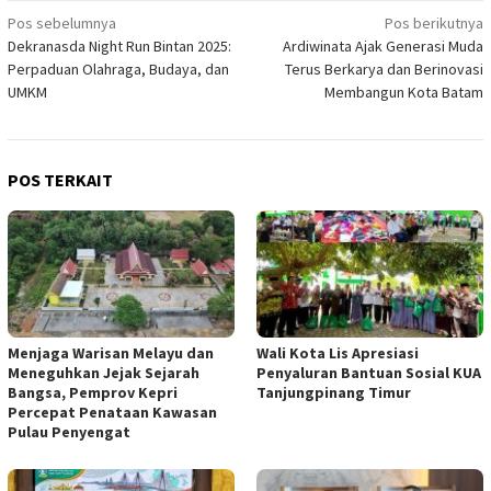
Navigasi
Pos sebelumnya
Pos berikutnya
Dekranasda Night Run Bintan 2025:
Ardiwinata Ajak Generasi Muda
pos
Perpaduan Olahraga, Budaya, dan
Terus Berkarya dan Berinovasi
UMKM
Membangun Kota Batam
POS TERKAIT
Menjaga Warisan Melayu dan
Wali Kota Lis Apresiasi
Meneguhkan Jejak Sejarah
Penyaluran Bantuan Sosial KUA
Bangsa, Pemprov Kepri
Tanjungpinang Timur
Percepat Penataan Kawasan
Pulau Penyengat