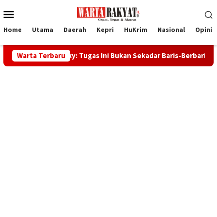
Loncat
Menu
ke
Mobile
konten
Home
Utama
Daerah
Kepri
HuKrim
Nasional
Opini
bup Rocky: Tugas Ini Bukan Sekadar Baris-Berbaris
Warta Terbaru
32 Cal