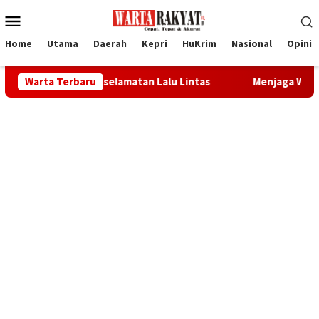
Loncat
Menu
ke
Mobile
konten
Home
Utama
Daerah
Kepri
HuKrim
Nasional
Opini
or Keselamatan Lalu Lintas
Warta Terbaru
Menjaga Warisan Melayu dan 