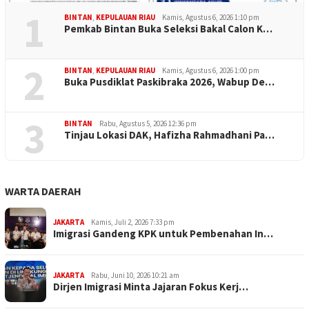
1
BINTAN
,
KEPULAUAN RIAU
Kamis, Agustus 6, 2026 1:10 pm
Pemkab Bintan Buka Seleksi Bakal Calon K…
2
BINTAN
,
KEPULAUAN RIAU
Kamis, Agustus 6, 2026 1:00 pm
Buka Pusdiklat Paskibraka 2026, Wabup De…
3
BINTAN
Rabu, Agustus 5, 2026 12:36 pm
Tinjau Lokasi DAK, Hafizha Rahmadhani Pa…
WARTA DAERAH
JAKARTA
Kamis, Juli 2, 2026 7:33 pm
Imigrasi Gandeng KPK untuk Pembenahan In…
JAKARTA
Rabu, Juni 10, 2026 10:21 am
Dirjen Imigrasi Minta Jajaran Fokus Kerj…