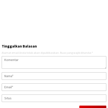
Tinggalkan Balasan
Alamat email Anda tidak akan dipublikasikan.
Ruas yang wajib ditandai
*