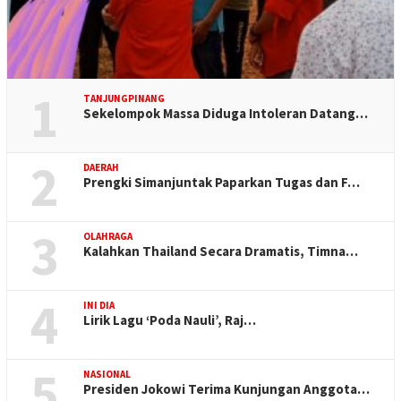
1
TANJUNGPINANG
Sekelompok Massa Diduga Intoleran Datang…
2
DAERAH
Prengki Simanjuntak Paparkan Tugas dan F…
3
OLAHRAGA
Kalahkan Thailand Secara Dramatis, Timna…
4
INI DIA
Lirik Lagu ‘Poda Nauli’, Raj…
5
NASIONAL
Presiden Jokowi Terima Kunjungan Anggota…