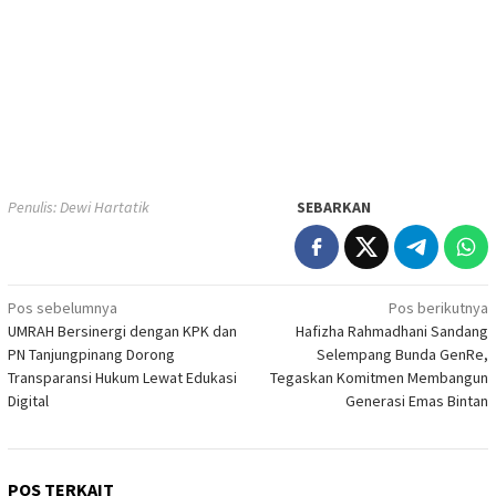
Penulis: Dewi Hartatik
SEBARKAN
Navigasi
Pos sebelumnya
Pos berikutnya
UMRAH Bersinergi dengan KPK dan
Hafizha Rahmadhani Sandang
pos
PN Tanjungpinang Dorong
Selempang Bunda GenRe,
Transparansi Hukum Lewat Edukasi
Tegaskan Komitmen Membangun
Digital
Generasi Emas Bintan
POS TERKAIT