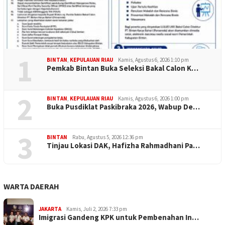
1
BINTAN
,
KEPULAUAN RIAU
Kamis, Agustus 6, 2026 1:10 pm
Pemkab Bintan Buka Seleksi Bakal Calon K…
2
BINTAN
,
KEPULAUAN RIAU
Kamis, Agustus 6, 2026 1:00 pm
Buka Pusdiklat Paskibraka 2026, Wabup De…
3
BINTAN
Rabu, Agustus 5, 2026 12:36 pm
Tinjau Lokasi DAK, Hafizha Rahmadhani Pa…
WARTA DAERAH
JAKARTA
Kamis, Juli 2, 2026 7:33 pm
Imigrasi Gandeng KPK untuk Pembenahan In…