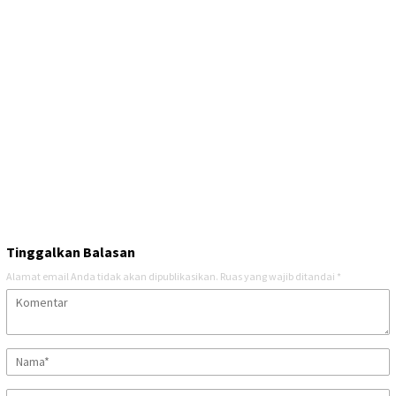
Tinggalkan Balasan
Alamat email Anda tidak akan dipublikasikan.
Ruas yang wajib ditandai
*