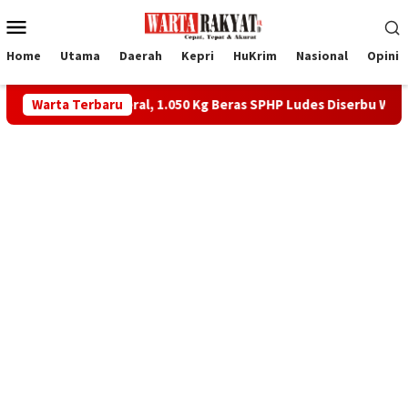
Loncat
Menu
ke
Mobile
konten
Home
Utama
Daerah
Kepri
HuKrim
Nasional
Opini
sek Meral, 1.050 Kg Beras SPHP Ludes Diserbu Warga
Warta Terbaru
PS 