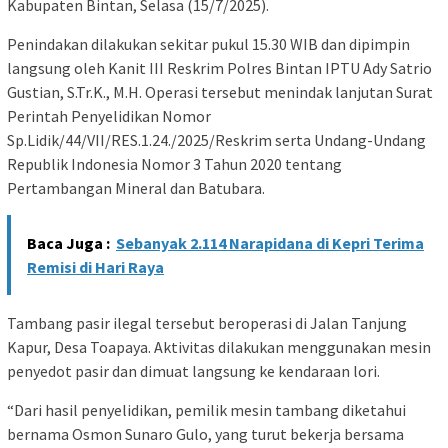
Kabupaten Bintan, Selasa (15/7/2025).
Penindakan dilakukan sekitar pukul 15.30 WIB dan dipimpin
langsung oleh Kanit III Reskrim Polres Bintan IPTU Ady Satrio
Gustian, S.Tr.K., M.H. Operasi tersebut menindak lanjutan Surat
Perintah Penyelidikan Nomor
Sp.Lidik/44/VII/RES.1.24./2025/Reskrim serta Undang-Undang
Republik Indonesia Nomor 3 Tahun 2020 tentang
Pertambangan Mineral dan Batubara.
Baca Juga :
Sebanyak 2.114 Narapidana di Kepri Terima
Remisi di Hari Raya
Tambang pasir ilegal tersebut beroperasi di Jalan Tanjung
Kapur, Desa Toapaya. Aktivitas dilakukan menggunakan mesin
penyedot pasir dan dimuat langsung ke kendaraan lori.
“Dari hasil penyelidikan, pemilik mesin tambang diketahui
bernama Osmon Sunaro Gulo, yang turut bekerja bersama