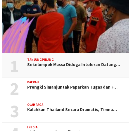
1
TANJUNGPINANG
Sekelompok Massa Diduga Intoleran Datang…
2
DAERAH
Prengki Simanjuntak Paparkan Tugas dan F…
3
OLAHRAGA
Kalahkan Thailand Secara Dramatis, Timna…
INI DIA