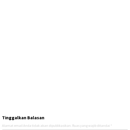
Tinggalkan Balasan
Alamat email Anda tidak akan dipublikasikan.
Ruas yang wajib ditandai
*