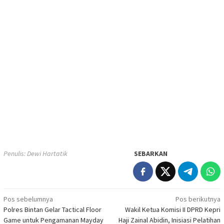
Penulis: Dewi Hartatik
SEBARKAN
Navigasi
Pos sebelumnya
Pos berikutnya
Polres Bintan Gelar Tactical Floor
Wakil Ketua Komisi II DPRD Kepri
pos
Game untuk Pengamanan Mayday
Haji Zainal Abidin, Inisiasi Pelatihan