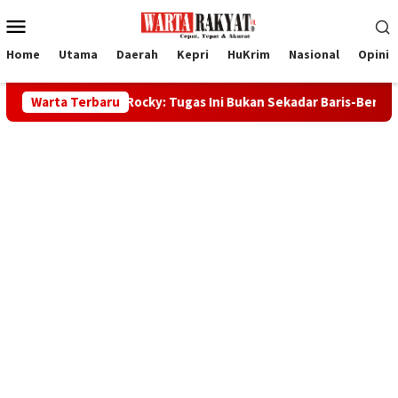
Loncat
Menu
ke
Mobile
konten
Home
Utama
Daerah
Kepri
HuKrim
Nasional
Opini
abup Rocky: Tugas Ini Bukan Sekadar Baris-Berbaris
Warta Terbaru
32 C