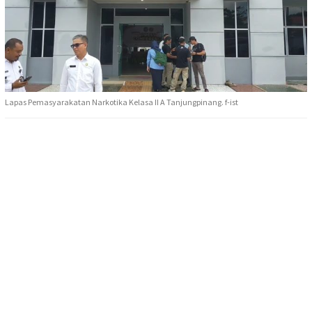
Lapas Pemasyarakatan Narkotika Kelasa II A Tanjungpinang. f-ist