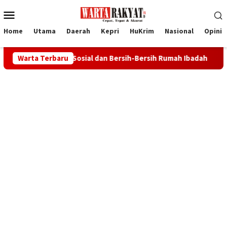
Loncat
Menu
ke
Mobile
konten
Home
Utama
Daerah
Kepri
HuKrim
Nasional
Opini
 Aksi Sosial dan Bersih-Bersih Rumah Ibadah
Warta Terbaru
Bupati Iska