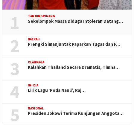
1
TANJUNGPINANG
Sekelompok Massa Diduga Intoleran Datang…
2
DAERAH
Prengki Simanjuntak Paparkan Tugas dan F…
3
OLAHRAGA
Kalahkan Thailand Secara Dramatis, Timna…
4
INI DIA
Lirik Lagu ‘Poda Nauli’, Raj…
5
NASIONAL
Presiden Jokowi Terima Kunjungan Anggota…