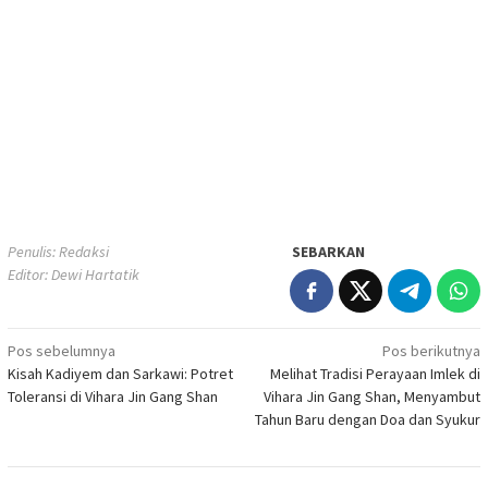
Penulis: Redaksi
SEBARKAN
Editor: Dewi Hartatik
Navigasi
Pos sebelumnya
Pos berikutnya
Kisah Kadiyem dan Sarkawi: Potret
Melihat Tradisi Perayaan Imlek di
pos
Toleransi di Vihara Jin Gang Shan
Vihara Jin Gang Shan, Menyambut
Tahun Baru dengan Doa dan Syukur