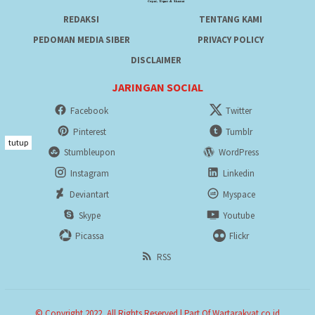
REDAKSI
TENTANG KAMI
PEDOMAN MEDIA SIBER
PRIVACY POLICY
DISCLAIMER
JARINGAN SOCIAL
Facebook
Twitter
Pinterest
Tumblr
tutup
Stumbleupon
WordPress
Instagram
Linkedin
Deviantart
Myspace
Skype
Youtube
Picassa
Flickr
RSS
© Copyright 2022, All Rights Reserved | Part Of Wartarakyat.co.id