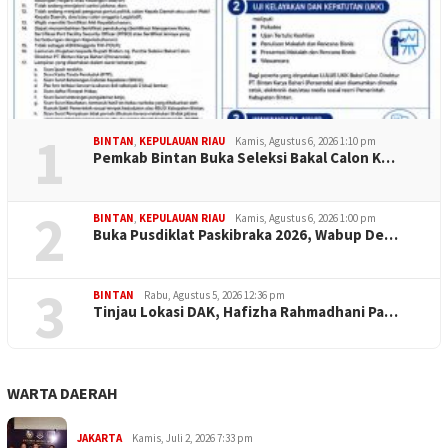
1
BINTAN
,
KEPULAUAN RIAU
Kamis, Agustus 6, 2026 1:10 pm
Pemkab Bintan Buka Seleksi Bakal Calon K…
2
BINTAN
,
KEPULAUAN RIAU
Kamis, Agustus 6, 2026 1:00 pm
Buka Pusdiklat Paskibraka 2026, Wabup De…
3
BINTAN
Rabu, Agustus 5, 2026 12:36 pm
Tinjau Lokasi DAK, Hafizha Rahmadhani Pa…
WARTA DAERAH
JAKARTA
Kamis, Juli 2, 2026 7:33 pm