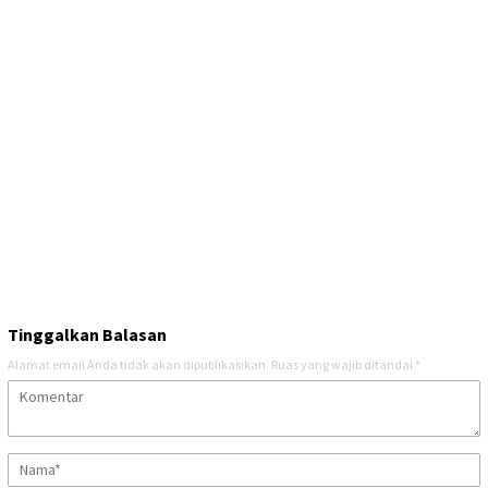
Tinggalkan Balasan
Alamat email Anda tidak akan dipublikasikan.
Ruas yang wajib ditandai
*