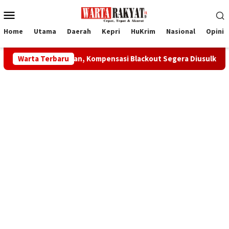
Loncat
Menu
ke
Mobile
konten
Home
Utama
Daerah
Kepri
HuKrim
Nasional
Opini
Pelanggan, Kompensasi Blackout Segera Diusulkan ke Pusat
Warta Terbaru