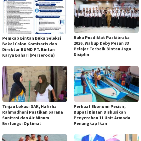
Buka Pusdiklat Paskibraka
Pemkab Bintan Buka Seleksi
2026, Wabup Deby Pesan 33
Bakal Calon Komisaris dan
Pelajar Terbaik Bintan Jaga
Direktur BUMD PT. Bintan
Disiplin
Karya Bahari (Perseroda)
Tinjau Lokasi DAK, Hafizha
Perkuat Ekonomi Pesisir,
Rahmadhani Pastikan Sarana
Bupati Bintan Diskusikan
Sanitasi dan Air Minum
Penyerahan 11 Unit Armada
Berfungsi Optimal
Penangkap Ikan