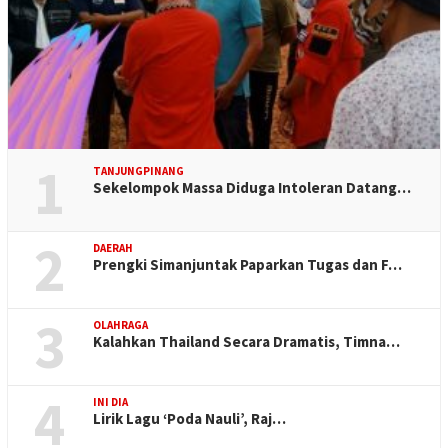
1
TANJUNGPINANG
Sekelompok Massa Diduga Intoleran Datang…
2
DAERAH
Prengki Simanjuntak Paparkan Tugas dan F…
3
OLAHRAGA
Kalahkan Thailand Secara Dramatis, Timna…
4
INI DIA
Lirik Lagu ‘Poda Nauli’, Raj…