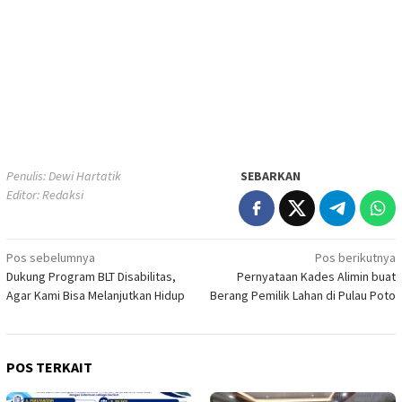
Penulis: Dewi Hartatik
SEBARKAN
Editor: Redaksi
Navigasi
Pos sebelumnya
Pos berikutnya
Dukung Program BLT Disabilitas,
Pernyataan Kades Alimin buat
pos
Agar Kami Bisa Melanjutkan Hidup
Berang Pemilik Lahan di Pulau Poto
POS TERKAIT