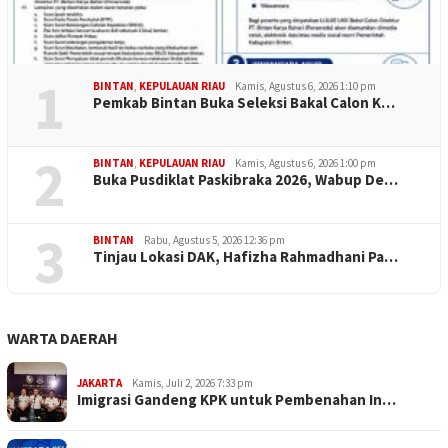
1
BINTAN
,
KEPULAUAN RIAU
Kamis, Agustus 6, 2026 1:10 pm
Pemkab Bintan Buka Seleksi Bakal Calon K…
2
BINTAN
,
KEPULAUAN RIAU
Kamis, Agustus 6, 2026 1:00 pm
Buka Pusdiklat Paskibraka 2026, Wabup De…
3
BINTAN
Rabu, Agustus 5, 2026 12:36 pm
Tinjau Lokasi DAK, Hafizha Rahmadhani Pa…
WARTA DAERAH
JAKARTA
Kamis, Juli 2, 2026 7:33 pm
Imigrasi Gandeng KPK untuk Pembenahan In…