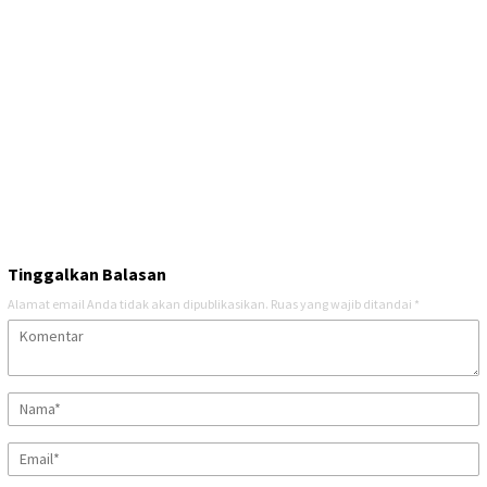
Tinggalkan Balasan
Alamat email Anda tidak akan dipublikasikan.
Ruas yang wajib ditandai
*