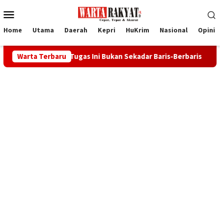
Loncat
Menu
ke
Mobile
konten
Home
Utama
Daerah
Kepri
HuKrim
Nasional
Opini
 Tugas Ini Bukan Sekadar Baris-Berbaris
Warta Terbaru
32 Calon Paskibr