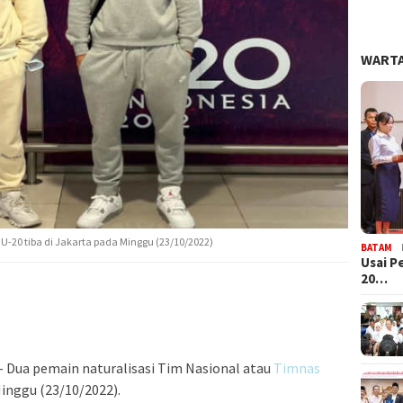
WARTA
U-20 tiba di Jakarta pada Minggu (23/10/2022)
BATAM
Usai P
20…
– Dua pemain naturalisasi Tim Nasional atau
Timnas
Minggu (23/10/2022).