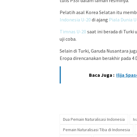
tulis PSSI dalam laman resminya.
Pelatih asal Korea Selatan itu me
Indonesia U-20
di ajang
Piala Dunia U
Timnas U-20
saat ini berada di Turk
uji coba.
Selain di Turki, Garuda Nusantara j
Eropa direncanakan berakhir pada 
Baca Juga :
Ilija Spa
Dua Pemain Naturalisasi Indonesia
Iv
Pemain Naturalisasi Tiba di Indonesia