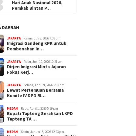
3
Hari Anak Nasional 2026,
Pemkab Bintan P…
 DAERAH
JAKARTA
Kamis, Juli 2, 2026 7:33 pm
Imigrasi Gandeng KPK untuk
Pembenahan In…
JAKARTA
Rabu, Juni 10, 2026 10:21 am
Dirjen Imigrasi Minta Jajaran
Fokus Kerj…
JAKARTA
Selasa, April 21, 2026 2:32 pm
Lewat Pertemuan Bersama
Komite IV DPD RI…
MEDAN
Rabu, April 1, 2026 5:39 pm
Bupati Tapteng Serahkan LKPD
Tapteng TA …
MEDAN
Senin, Januari 5, 2026 12:23 pm