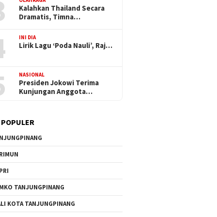
3
OLAHRAGA
Kalahkan Thailand Secara
Dramatis, Timna…
4
INI DIA
Lirik Lagu ‘Poda Nauli’, Raj…
5
NASIONAL
Presiden Jokowi Terima
Kunjungan Anggota…
 POPULER
NJUNGPINANG
RIMUN
PRI
MKO TANJUNGPINANG
LI KOTA TANJUNGPINANG