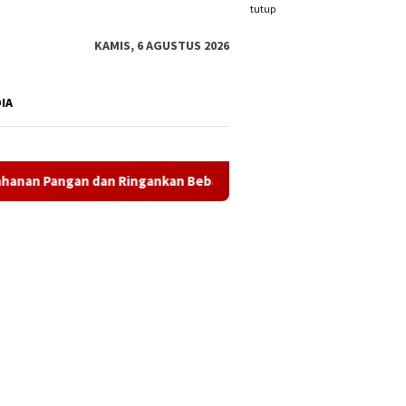
tutup
KAMIS, 6 AGUSTUS 2026
DIA
an dan Ringankan Beban Masyarakat
Polsek Meral Perkua