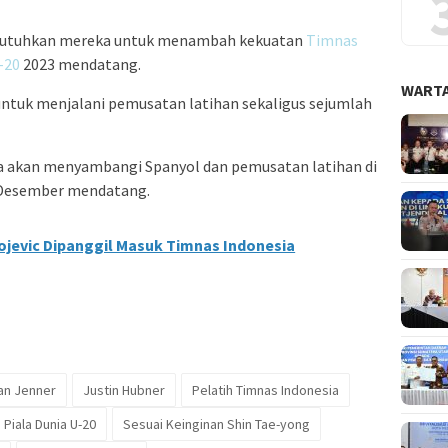
mbutuhkan mereka untuk menambah kekuatan
Timnas
-20
2023 mendatang.
WARTA
i untuk menjalani pemusatan latihan sekaligus sejumlah
uga akan menyambangi Spanyol dan pemusatan latihan di
4 Desember mendatang.
sojevic Dipanggil Masuk Timnas Indonesia
an Jenner
Justin Hubner
Pelatih Timnas Indonesia
Piala Dunia U-20
Sesuai Keinginan Shin Tae-yong