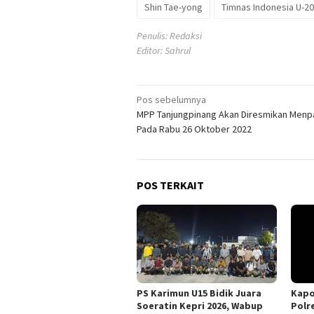
Shin Tae-yong
Timnas Indonesia U-20
Penulis: Redaksi
Editor: Sahrul
Navigasi
Pos sebelumnya
MPP Tanjungpinang Akan Diresmikan Menp
pos
Pada Rabu 26 Oktober 2022
POS TERKAIT
PS Karimun U15 Bidik Juara
Kapo
Soeratin Kepri 2026, Wabup
Polr