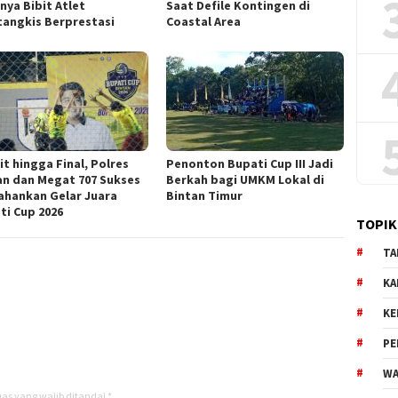
nya Bibit Atlet
Saat Defile Kontingen di
tangkis Berprestasi
Coastal Area
it hingga Final, Polres
Penonton Bupati Cup III Jadi
an dan Megat 707 Sukses
Berkah bagi UMKM Lokal di
ahankan Gelar Juara
Bintan Timur
ti Cup 2026
TOPIK
TA
KA
KE
PE
WA
as yang wajib ditandai
*