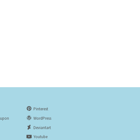
Pinterest
eupon
WordPress
n
Deviantart
Youtube