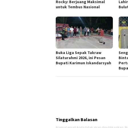
Rocky: Berjuang Maksimal
Lahir
untuk Tembus Nasional
Bulu
Buka Liga Sepak Takraw
Seng
Silaturahmi 2026, ini Pesan
Bint
Bupati Karimun Iskandarsyah
Pert
Bupa
Tinggalkan Balasan
Alamat email Anda tidak akan dipublikasikan.
Ru