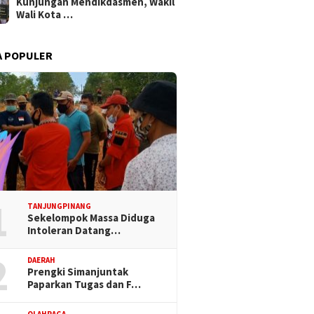
Kunjungan Mendikdasmen, Wakil
Wali Kota …
A POPULER
1
TANJUNGPINANG
Sekelompok Massa Diduga
Intoleran Datang…
2
DAERAH
Prengki Simanjuntak
Paparkan Tugas dan F…