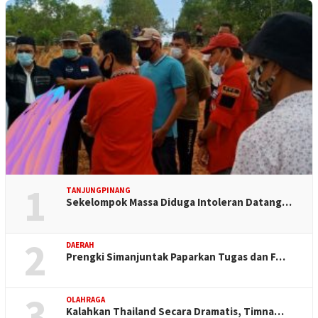
1
TANJUNGPINANG
Sekelompok Massa Diduga Intoleran Datang…
2
DAERAH
Prengki Simanjuntak Paparkan Tugas dan F…
3
OLAHRAGA
Kalahkan Thailand Secara Dramatis, Timna…