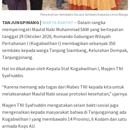
Penyerahan Sembako Secara Simbolis Kepada Lima Warga
TANJUNGPINANG |
W
ARTA
RAKYAT
– Dalam rangka
memperingati Maulid Nabi Muhammad SAW yang bertepatan
tanggal 29 Oktober 2020, Komando Gabungan Wilayah
Pertahanan I (Kogabwilhan I) membagikan sebanyak 350
sembako kepada warga Tanjung Siambang, Kelurahan Dompak,
Tanjungpinang.
Hal ini dikatakan oleh Kepala Staf Kogabwilhan I, Mayjen TNI
Syafruddin.
“Karena memang ada tugas dari Mabes TNI kepada kita untuk
melaksanakan Maulid Nabi sesuai protokol kesehatan,” ujarnya.
Mayjen TNI Syafruddin mengatakan selain bakti sosial juga
mengenalkan kepada masyarakat bahwa di Tanjungpinang ada
Kogabwilhan I yang membawahi 14 Provinsi, 6 Kodam dan satu
armada Kops AU.