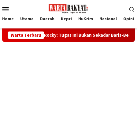
Loncat
Menu
ke
Mobile
konten
Home
Utama
Daerah
Kepri
HuKrim
Nasional
Opini
abup Rocky: Tugas Ini Bukan Sekadar Baris-Berbaris
Warta Terbaru
32 Ca