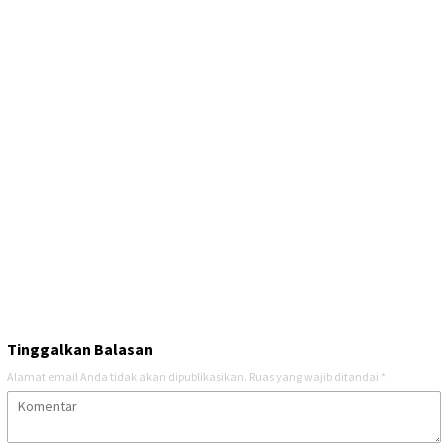
Tinggalkan Balasan
Alamat email Anda tidak akan dipublikasikan.
Ruas yang wajib ditandai
*