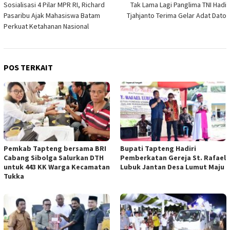
Sosialisasi 4 Pilar MPR RI, Richard
Tak Lama Lagi Panglima TNI Hadi
pos
Pasaribu Ajak Mahasiswa Batam
Tjahjanto Terima Gelar Adat Dato
Perkuat Ketahanan Nasional
POS TERKAIT
Pemkab Tapteng bersama BRI
Bupati Tapteng Hadiri
Cabang Sibolga Salurkan DTH
Pemberkatan Gereja St. Rafael
untuk 443 KK Warga Kecamatan
Lubuk Jantan Desa Lumut Maju
Tukka