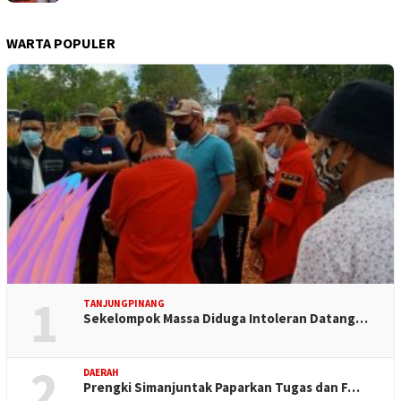
WARTA POPULER
1
TANJUNGPINANG
Sekelompok Massa Diduga Intoleran Datang…
2
DAERAH
Prengki Simanjuntak Paparkan Tugas dan F…