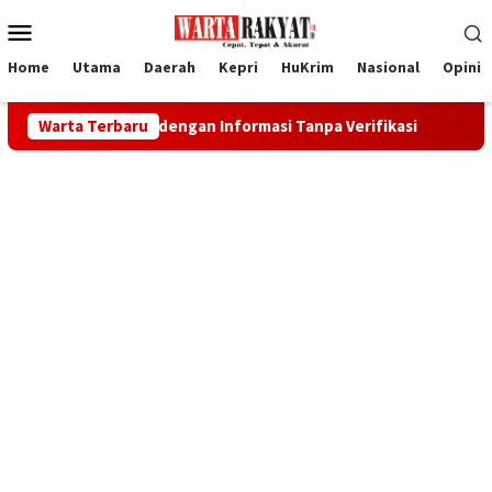
Loncat
Menu
ke
Mobile
konten
Home
Utama
Daerah
Kepri
HuKrim
Nasional
Opini
asi dengan Informasi Tanpa Verifikasi
Warta Terbaru
Forum TJSP Karimu