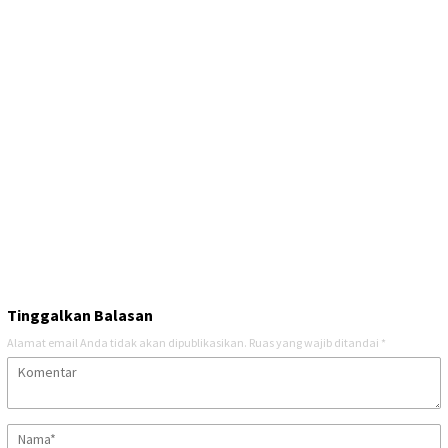
Tinggalkan Balasan
Alamat email Anda tidak akan dipublikasikan.
Ruas yang wajib ditandai
*