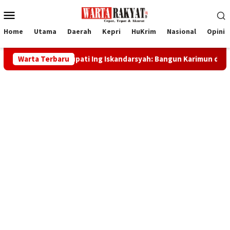
Loncat
Menu
ke
Mobile
konten
Home
Utama
Daerah
Kepri
HuKrim
Nasional
Opini
, Bupati Ing Iskandarsyah: Bangun Karimun dengan Kekuatan Spir
Warta Terbaru