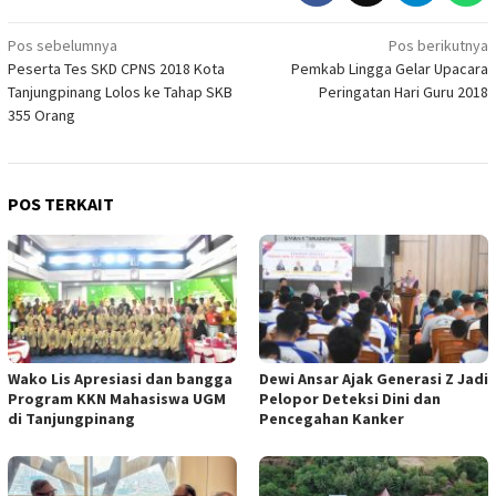
Navigasi
Pos sebelumnya
Pos berikutnya
Peserta Tes SKD CPNS 2018 Kota
Pemkab Lingga Gelar Upacara
pos
Tanjungpinang Lolos ke Tahap SKB
Peringatan Hari Guru 2018
355 Orang
POS TERKAIT
Wako Lis Apresiasi dan bangga
Dewi Ansar Ajak Generasi Z Jadi
Program KKN Mahasiswa UGM
Pelopor Deteksi Dini dan
di Tanjungpinang
Pencegahan Kanker