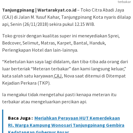
terbakar
Tanjungpinang | Wartarakyat.co.id
– Toko Citra Abadi Jaya
(CAJ) di Jalan M. Yusuf Kahar, Tanjungpinang Kota nyaris dilalap
api, Senin (26/11/2018) sekira pukul 12.15 WIB.
Toko grosir dengan kualitas super ini meneyediakan Sprei,
Bedcover, Selimut, Matras, Karpet, Bantal, Handuk,
Perlengkapan Hotel dan lain-lainnya.
“Kebetulan kan saya lagi didalam, dan tiba-tiba ada orang dari
luar berteriak “Meteran terbakar” dan kami langsung keluar,”
kata salah satu karyawan
CAJ
, Nova saat ditemui di Ditempat
Kejadian Perkara (TKP).
Ia mengakui tidak mengetahui pasti kenapa meteran itu
terbakar atau mengeluarkan percikan api.
Baca Juga :
Meriahkan Perayaan HUT Kemerdekaan
RI, Warga Kampung Wonosari Tanjungpinang Gembira
Kedatangan Gubernur Ansar