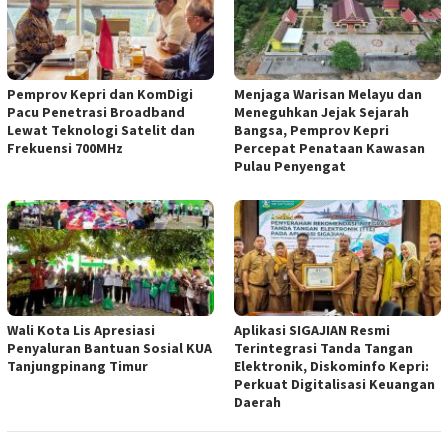
Pemprov Kepri dan KomDigi
Menjaga Warisan Melayu dan
Pacu Penetrasi Broadband
Meneguhkan Jejak Sejarah
Lewat Teknologi Satelit dan
Bangsa, Pemprov Kepri
Frekuensi 700MHz
Percepat Penataan Kawasan
Pulau Penyengat
Wali Kota Lis Apresiasi
Aplikasi SIGAJIAN Resmi
Penyaluran Bantuan Sosial KUA
Terintegrasi Tanda Tangan
Tanjungpinang Timur
Elektronik, Diskominfo Kepri:
Perkuat Digitalisasi Keuangan
Daerah