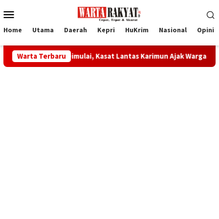
Loncat
Menu
ke
Mobile
konten
Home
Utama
Daerah
Kepri
HuKrim
Nasional
Opini
r Dimulai, Kasat Lantas Karimun Ajak Warga Manfaatkan Kering
Warta Terbaru