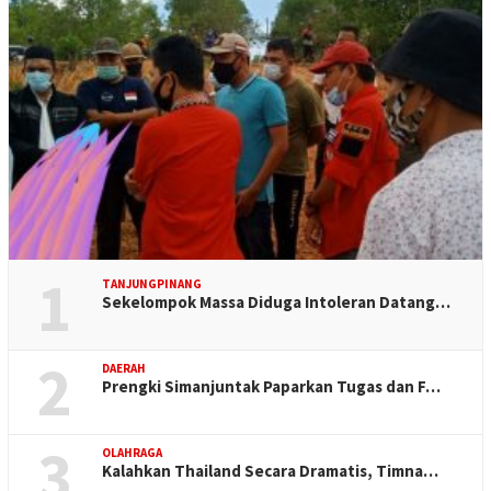
1
TANJUNGPINANG
Sekelompok Massa Diduga Intoleran Datang…
2
DAERAH
Prengki Simanjuntak Paparkan Tugas dan F…
3
OLAHRAGA
Kalahkan Thailand Secara Dramatis, Timna…