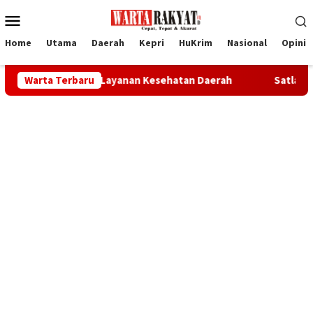
Loncat
Menu
ke
Mobile
konten
Home
Utama
Daerah
Kepri
HuKrim
Nasional
Opini
gis Perkuat Layanan Kesehatan Daerah
Warta Terbaru
Satlantas Polres K