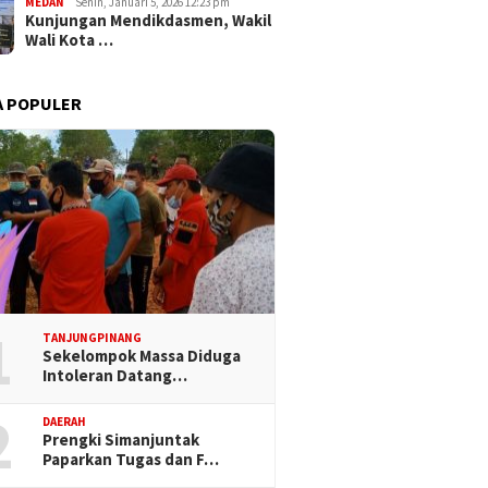
MEDAN
Senin, Januari 5, 2026 12:23 pm
Kunjungan Mendikdasmen, Wakil
Wali Kota …
A POPULER
1
TANJUNGPINANG
Sekelompok Massa Diduga
Intoleran Datang…
2
DAERAH
Prengki Simanjuntak
Paparkan Tugas dan F…