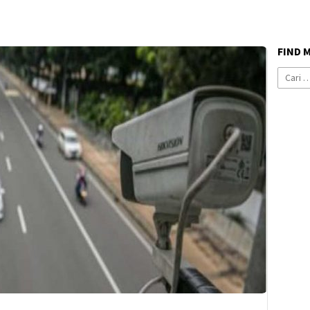
FIND 
Cari
untuk: