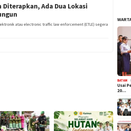
n Diterapkan, Ada Dua Lokasi
ungun
WARTA
ktronik atau electronic traffic law enforcement (ETLE) segera
BATAM
Usai P
20…