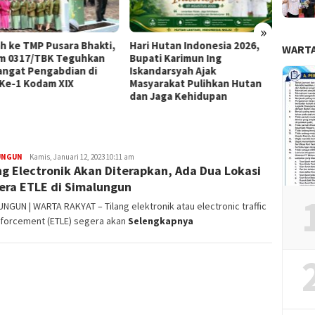
»
ah ke TMP Pusara Bhakti,
Hari Hutan Indonesia 2026,
Karhut
WARTA
m 0317/TBK Teguhkan
Bupati Karimun Ing
Perha
ngat Pengabdian di
Iskandarsyah Ajak
Pengu
Ke-1 Kodam XIX
Masyarakat Pulihkan Hutan
Peneg
dan Jaga Kehidupan
UNGUN
Redaksi
Kamis, Januari 12, 2023 10:11 am
ng Electronik Akan Diterapkan, Ada Dua Lokasi
ra ETLE di Simalungun
NGUN | WARTA RAKYAT – Tilang elektronik atau electronic traffic
nforcement (ETLE) segera akan
Selengkapnya