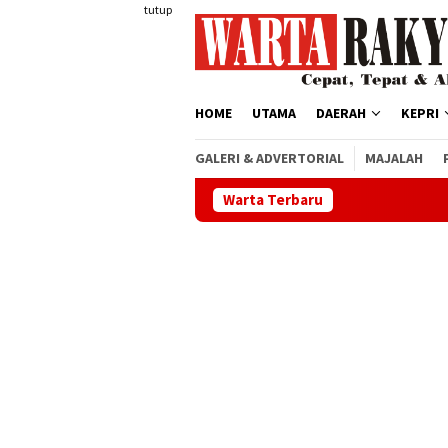
Loncat
tutup
ke
konten
HOME
UTAMA
DAERAH
KEPRI
GALERI & ADVERTORIAL
MAJALAH
Warta Terbaru
HUT 