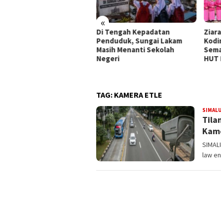
«
T ke-1 Kodam XIX/Tuanku
Di Tengah Kepadatan
Ziar
busai, Kodim 0317/TBK
Penduduk, Sungai Lakam
Kodi
ukan Doa dalam
Masih Menanti Sekolah
Sema
mangat Kebersamaan
Negeri
HUT 
TAG:
KAMERA ETLE
SIMAL
Tila
Kame
SIMALU
law e