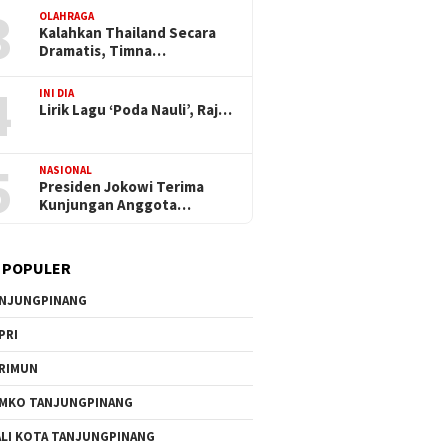
3
OLAHRAGA
Kalahkan Thailand Secara
Dramatis, Timna…
4
INI DIA
Lirik Lagu ‘Poda Nauli’, Raj…
5
NASIONAL
Presiden Jokowi Terima
Kunjungan Anggota…
 POPULER
NJUNGPINANG
PRI
RIMUN
MKO TANJUNGPINANG
LI KOTA TANJUNGPINANG