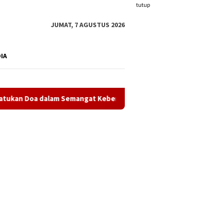
tutup
JUMAT, 7 AGUSTUS 2026
DIA
 dalam Semangat Kebersamaan
Di Tengah Kepadatan Pend