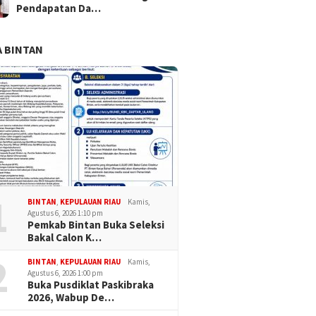
Pendapatan Da…
la Karimun Jadi
HUT ke-1 Kodam XIX/Tuanku
Di Teng
 BINTAN
tian, Damkar Dorong
Tambusai, Kodim 0317/TBK
Pendudu
atan Sarpras dan
Satukan Doa dalam
Masih M
akan Hukum
Semangat Kebersamaan
Negeri
1
BINTAN
,
KEPULAUAN RIAU
Kamis,
Agustus 6, 2026 1:10 pm
Pemkab Bintan Buka Seleksi
Bakal Calon K…
2
BINTAN
,
KEPULAUAN RIAU
Kamis,
Agustus 6, 2026 1:00 pm
Buka Pusdiklat Paskibraka
2026, Wabup De…