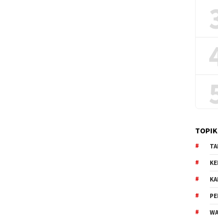
TOPIK
TA
KE
KA
PE
WA