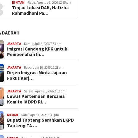
3
BINTAN
Rabu, Agustus 5, 2026 12:36 pm
Tinjau Lokasi DAK, Hafizha
Rahmadhani Pa…
 DAERAH
JAKARTA
Kamis, Juli 2, 2026 7:33 pm
Imigrasi Gandeng KPK untuk
Pembenahan In…
JAKARTA
Rabu, Juni 10, 2026 10:21 am
Dirjen Imigrasi Minta Jajaran
Fokus Kerj…
JAKARTA
Selasa, April 21, 2026 2:32 pm
Lewat Pertemuan Bersama
Komite IV DPD RI…
MEDAN
Rabu, April 1, 2026 5:39 pm
Bupati Tapteng Serahkan LKPD
Tapteng TA …