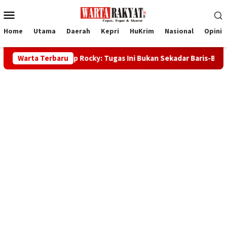
Loncat
Menu
ke
Mobile
konten
Home
Utama
Daerah
Kepri
HuKrim
Nasional
Opini
026, Wabup Rocky: Tugas Ini Bukan Sekadar Baris-Berbaris
Warta Terbaru