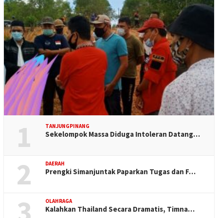
1
TANJUNGPINANG
Sekelompok Massa Diduga Intoleran Datang…
2
DAERAH
Prengki Simanjuntak Paparkan Tugas dan F…
3
OLAHRAGA
Kalahkan Thailand Secara Dramatis, Timna…