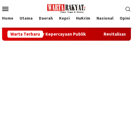
Loncat
Menu
ke
Mobile
konten
Home
Utama
Daerah
Kepri
HuKrim
Nasional
Opini
adi Pilar Kepercayaan Publik
Warta Terbaru
Revitalisasi BPS Karimun Di