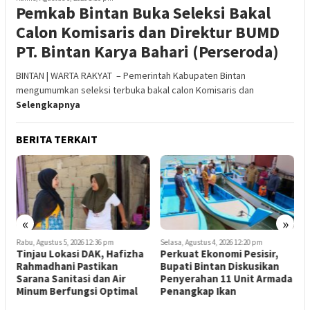
Pemkab Bintan Buka Seleksi Bakal
Calon Komisaris dan Direktur BUMD
PT. Bintan Karya Bahari (Perseroda)
BINTAN | WARTA RAKYAT – Pemerintah Kabupaten Bintan
mengumumkan seleksi terbuka bakal calon Komisaris dan
Selengkapnya
BERITA TERKAIT
«
»
Rabu, Agustus 5, 2026 12:36 pm
Selasa, Agustus 4, 2026 12:20 pm
S
Tinjau Lokasi DAK, Hafizha
Perkuat Ekonomi Pesisir,
D
3
Rahmadhani Pastikan
Bupati Bintan Diskusikan
N
a
Sarana Sanitasi dan Air
Penyerahan 11 Unit Armada
S
Minum Berfungsi Optimal
Penangkap Ikan
F