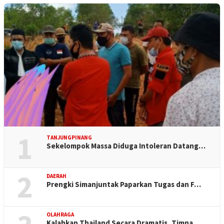
1
TANJUNGPINANG
Sekelompok Massa Diduga Intoleran Datang…
2
DAERAH
Prengki Simanjuntak Paparkan Tugas dan F…
OLAHRAGA
Kalahkan Thailand Secara Dramatis, Timna…