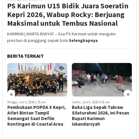
PS Karimun U15 Bidik Juara Soeratin
Kepri 2026, Wabup Rocky: Berjuang
Maksimal untuk Tembus Nasional
KARIMUN | WARTA RAKYAT – Asa PS Karimun untuk mengukir
prestasi di panggung sepak bola
Selengkapnya
BERITA TERKAIT
«
»
Minggu, Juli 5, 2026 1:35 am
Sabtu, Juni 6, 2026 9:18 am
S
Pembukaan POPDA X Kepri,
Buka Liga Sepak Takraw
S
Atlet Bintan Tampil
Silaturahmi 2026, ini Pesan
B
Semangat Saat Defile
Bupati Karimun
S
Kontingen di Coastal Area
Iskandarsyah
J