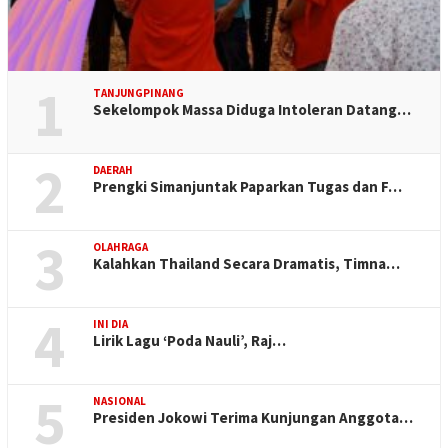
1
TANJUNGPINANG
Sekelompok Massa Diduga Intoleran Datang…
2
DAERAH
Prengki Simanjuntak Paparkan Tugas dan F…
3
OLAHRAGA
Kalahkan Thailand Secara Dramatis, Timna…
4
INI DIA
Lirik Lagu ‘Poda Nauli’, Raj…
5
NASIONAL
Presiden Jokowi Terima Kunjungan Anggota…