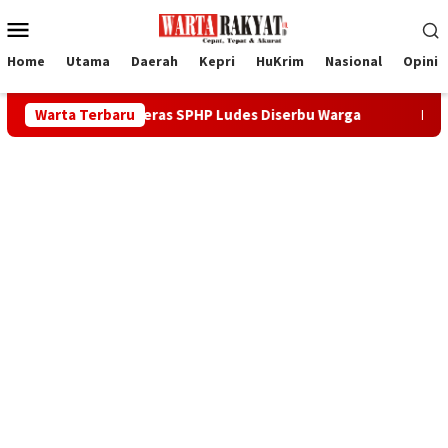
Loncat
Menu
ke
Mobile
konten
Home
Utama
Daerah
Kepri
HuKrim
Nasional
Opini
1.050 Kg Beras SPHP Ludes Diserbu Warga
Warta Terbaru
PS Karimun Tem