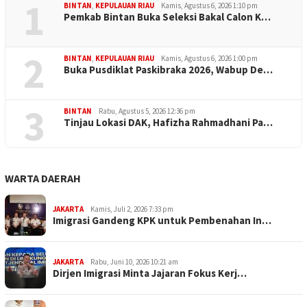
1
BINTAN
,
KEPULAUAN RIAU
Kamis, Agustus 6, 2026 1:10 pm
Pemkab Bintan Buka Seleksi Bakal Calon K…
2
BINTAN
,
KEPULAUAN RIAU
Kamis, Agustus 6, 2026 1:00 pm
Buka Pusdiklat Paskibraka 2026, Wabup De…
3
BINTAN
Rabu, Agustus 5, 2026 12:36 pm
Tinjau Lokasi DAK, Hafizha Rahmadhani Pa…
WARTA DAERAH
JAKARTA
Kamis, Juli 2, 2026 7:33 pm
Imigrasi Gandeng KPK untuk Pembenahan In…
JAKARTA
Rabu, Juni 10, 2026 10:21 am
Dirjen Imigrasi Minta Jajaran Fokus Kerj…