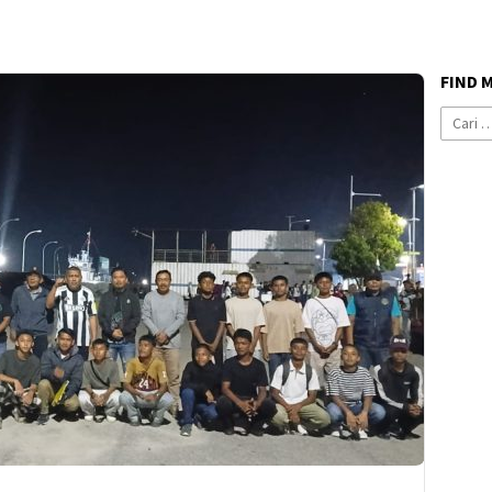
FIND 
Cari
untuk: