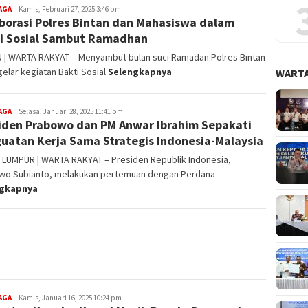
AGA
Redaksi
Kamis, Februari 27, 2025 3:46 pm
borasi Polres Bintan dan Mahasiswa dalam
i Sosial Sambut Ramadhan
N | WARTA RAKYAT – Menyambut bulan suci Ramadan Polres Bintan
lar kegiatan Bakti Sosial
Selengkapnya
WARTA
AGA
Redaksi
Selasa, Januari 28, 2025 11:41 pm
iden Prabowo dan PM Anwar Ibrahim Sepakati
uatan Kerja Sama Strategis Indonesia-Malaysia
 LUMPUR | WARTA RAKYAT – Presiden Republik Indonesia,
wo Subianto, melakukan pertemuan dengan Perdana
ngkapnya
AGA
Redaksi
Kamis, Januari 16, 2025 10:24 pm