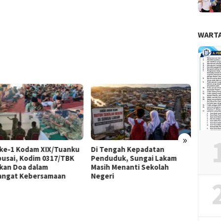
WARTA
»
ke-1 Kodam XIX/Tuanku
Di Tengah Kepadatan
Ziarah
usai, Kodim 0317/TBK
Penduduk, Sungai Lakam
Kodim
kan Doa dalam
Masih Menanti Sekolah
Seman
ngat Kebersamaan
Negeri
HUT K