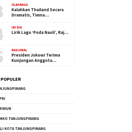
3
OLAHRAGA
Kalahkan Thailand Secara
Dramatis, Timna…
4
INI DIA
Lirik Lagu ‘Poda Nauli’, Raj…
5
NASIONAL
Presiden Jokowi Terima
Kunjungan Anggota…
 POPULER
NJUNGPINANG
PRI
RIMUN
MKO TANJUNGPINANG
LI KOTA TANJUNGPINANG