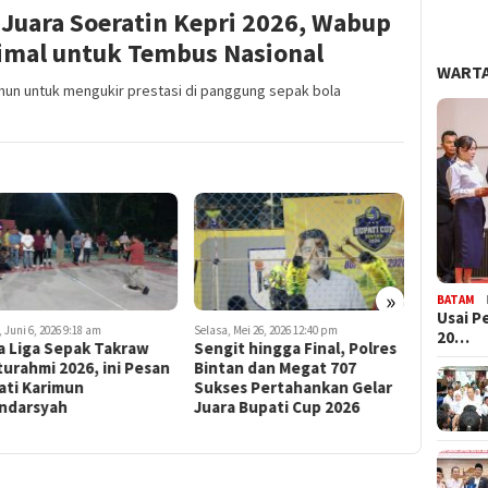
Juara Soeratin Kepri 2026, Wabup
imal untuk Tembus Nasional
WARTA
un untuk mengukir prestasi di panggung sepak bola
»
BATAM
Usai P
 Juni 6, 2026 9:18 am
Selasa, Mei 26, 2026 12:40 pm
Jumat, Mei 15
20…
a Liga Sepak Takraw
Sengit hingga Final, Polres
Penonton
turahmi 2026, ini Pesan
Bintan dan Megat 707
Jadi Ber
ati Karimun
Sukses Pertahankan Gelar
Lokal di
andarsyah
Juara Bupati Cup 2026