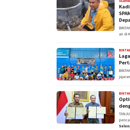
OLAHR
Kadi
SPAM
Depa
BINTA
air di
BINTA
Laga
Pert
BINTA
jajara
BINTA
Opti
deng
TANJU
pencap
Sele