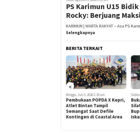
PS Karimun U15 Bidik 
Rocky: Berjuang Maks
KARIMUN | WARTA RAKYAT – Asa PS Karim
Selengkapnya
BERITA TERKAIT
«
Selasa, Agustus 4, 2026 2:29 pm
Minggu, Juli 5, 2026 1:35 am
Sabtu,
Kapolres Cup 2026 Digelar,
Pembukaan POPDA X Kepri,
Buk
Polres Karimun Dorong
Atlet Bintan Tampil
Sila
Lahirnya Bibit Atlet
Semangat Saat Defile
Bup
Bulutangkis Berprestasi
Kontingen di Coastal Area
Isk