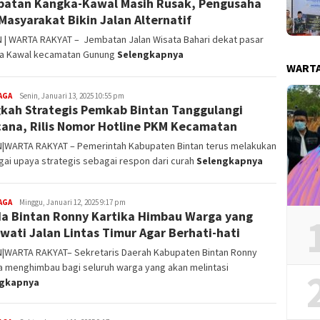
atan Kangka-Kawal Masih Rusak, Pengusaha
Masyarakat Bikin Jalan Alternatif
N | WARTA RAKYAT – Jembatan Jalan Wisata Bahari dekat pasar
a Kawal kecamatan Gunung
Selengkapnya
WART
AGA
Redaksi
Senin, Januari 13, 2025 10:55 pm
kah Strategis Pemkab Bintan Tanggulangi
ana, Rilis Nomor Hotline PKM Kecamatan
N|WARTA RAKYAT – Pemerintah Kabupaten Bintan terus melakukan
ai upaya strategis sebagai respon dari curah
Selengkapnya
AGA
Redaksi
Minggu, Januari 12, 2025 9:17 pm
a Bintan Ronny Kartika Himbau Warga yang
wati Jalan Lintas Timur Agar Berhati-hati
N|WARTA RAKYAT– Sekretaris Daerah Kabupaten Bintan Ronny
a menghimbau bagi seluruh warga yang akan melintasi
ngkapnya