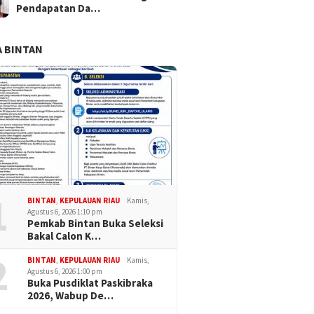
Pendapatan Da…
 BINTAN
1
BINTAN
,
KEPULAUAN RIAU
Kamis,
 ke TMP Pusara Bhakti,
32 Pelajar Terpilih Jadi
Kepala 
Agustus 6, 2026 1:10 pm
Pemkab Bintan Buka Seleksi
 0317/TBK Teguhkan
Paskibraka Karimun 2026,
Lempar 
Bakal Calon K…
gat Pengabdian di
Kesbangpol Tekankan
Wabup K
e-1 Kodam XIX
Disiplin dan Integritas
Indeks 
2
BINTAN
,
KEPULAUAN RIAU
Kamis,
Tembus
Agustus 6, 2026 1:00 pm
Buka Pusdiklat Paskibraka
2026, Wabup De…