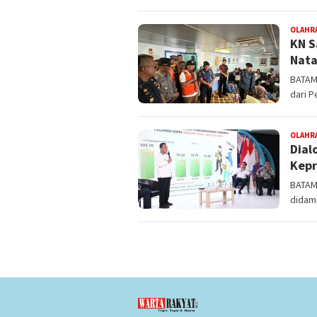
OLAHR
KN S
Nata
BATAM
dari P
OLAHR
Dial
Kepr
BATAM 
didam