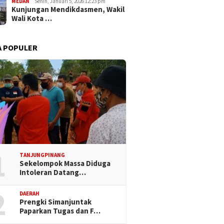
MEDAN
Senin, Januari 5, 2026 12:23 pm
Kunjungan Mendikdasmen, Wakil
Wali Kota …
A POPULER
1
TANJUNGPINANG
Sekelompok Massa Diduga
Intoleran Datang…
2
DAERAH
Prengki Simanjuntak
Paparkan Tugas dan F…