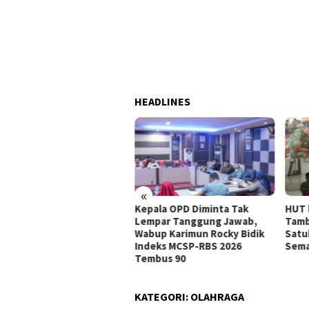
HEADLINES
«
Pelajar Terpilih Jadi
Kepala OPD Diminta Tak
HUT 
kibraka Karimun 2026,
Lempar Tanggung Jawab,
Tamb
sbangpol Tekankan
Wabup Karimun Rocky Bidik
Satu
iplin dan Integritas
Indeks MCSP-RBS 2026
Sema
Tembus 90
KATEGORI:
OLAHRAGA