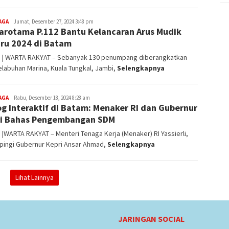
AGA
Redaksi
Jumat, Desember 27, 2024 3:48 pm
arotama P.112 Bantu Kelancaran Arus Mudik
ru 2024 di Batam
 | WARTA RAKYAT – Sebanyak 130 penumpang diberangkatkan
elabuhan Marina, Kuala Tungkal, Jambi,
Selengkapnya
AGA
Redaksi
Rabu, Desember 18, 2024 8:28 am
og Interaktif di Batam: Menaker RI dan Gubernur
i Bahas Pengembangan SDM
|WARTA RAKYAT – Menteri Tenaga Kerja (Menaker) RI Yassierli,
pingi Gubernur Kepri Ansar Ahmad,
Selengkapnya
Lihat Lainnya
JARINGAN SOCIAL