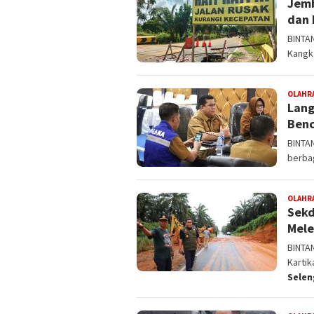
Jemb
dan 
BINTA
Kangk
OLAHR
Lang
Benc
BINTA
berbag
OLAHR
Sekd
Mele
BINTA
Kartik
Sele