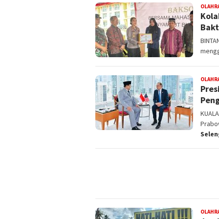
OLAHR
Kola
Bakt
BINTA
mengge
OLAHR
Pres
Peng
KUALA
Prabo
Sele
OLAHR