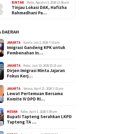
3
BINTAN
Rabu, Agustus 5, 2026 12:36 pm
Tinjau Lokasi DAK, Hafizha
Rahmadhani Pa…
 DAERAH
JAKARTA
Kamis, Juli 2, 2026 7:33 pm
Imigrasi Gandeng KPK untuk
Pembenahan In…
JAKARTA
Rabu, Juni 10, 2026 10:21 am
Dirjen Imigrasi Minta Jajaran
Fokus Kerj…
JAKARTA
Selasa, April 21, 2026 2:32 pm
Lewat Pertemuan Bersama
Komite IV DPD RI…
MEDAN
Rabu, April 1, 2026 5:39 pm
Bupati Tapteng Serahkan LKPD
Tapteng TA …