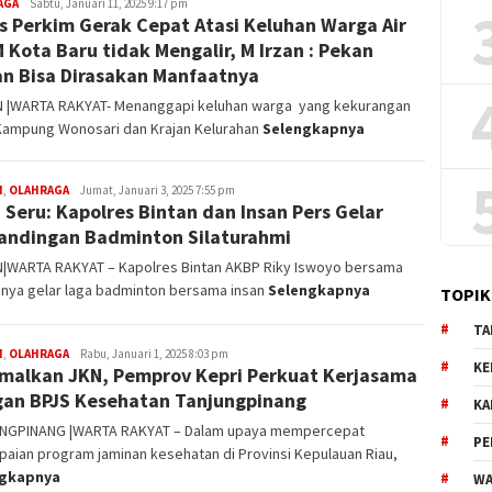
AGA
Redaksi
Sabtu, Januari 11, 2025 9:17 pm
s Perkim Gerak Cepat Atasi Keluhan Warga Air
 Kota Baru tidak Mengalir, M Irzan : Pekan
n Bisa Dirasakan Manfaatnya
N |WARTA RAKYAT- Menanggapi keluhan warga yang kekurangan
 Kampung Wonosari dan Krajan Kelurahan
Selengkapnya
N
,
OLAHRAGA
Redaksi
Jumat, Januari 3, 2025 7:55 pm
 Seru: Kapolres Bintan dan Insan Pers Gelar
andingan Badminton Silaturahmi
N|WARTA RAKYAT – Kapolres Bintan AKBP Riky Iswoyo bersama
nnya gelar laga badminton bersama insan
Selengkapnya
TOPIK
TA
N
,
OLAHRAGA
Redaksi
Rabu, Januari 1, 2025 8:03 pm
KE
malkan JKN, Pemprov Kepri Perkuat Kerjasama
an BPJS Kesehatan Tanjungpinang
KA
NGPINANG |WARTA RAKYAT – Dalam upaya mempercepat
PE
aian program jaminan kesehatan di Provinsi Kepulauan Riau,
ngkapnya
WA