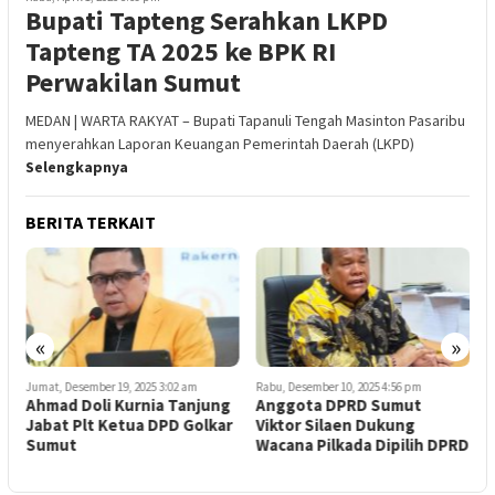
Bupati Tapteng Serahkan LKPD
Tapteng TA 2025 ke BPK RI
Perwakilan Sumut
MEDAN | WARTA RAKYAT – Bupati Tapanuli Tengah Masinton Pasaribu
menyerahkan Laporan Keuangan Pemerintah Daerah (LKPD)
Selengkapnya
BERITA TERKAIT
«
»
Jumat, Desember 19, 2025 3:02 am
Rabu, Desember 10, 2025 4:56 pm
J
,
Ahmad Doli Kurnia Tanjung
Anggota DPRD Sumut
K
Jabat Plt Ketua DPD Golkar
Viktor Silaen Dukung
P
h
Sumut
Wacana Pilkada Dipilih DPRD