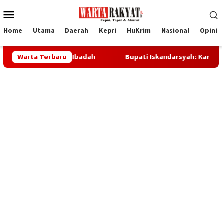
Loncat
Menu
ke
Mobile
konten
Home
Utama
Daerah
Kepri
HuKrim
Nasional
Opini
ih Rumah Ibadah
Warta Terbaru
Bupati Iskandarsyah: Karimun Tak Boleh B