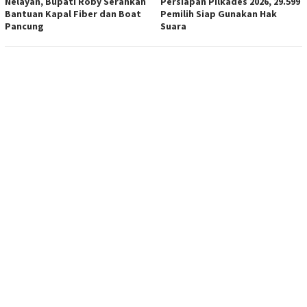
Nelayan, Bupati Roby Serahkan
Persiapan Pilkades 2026, 29.599
Bantuan Kapal Fiber dan Boat
Pemilih Siap Gunakan Hak
Pancung
Suara