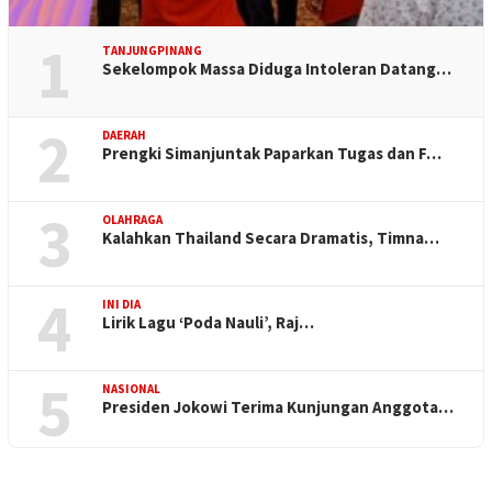
1
TANJUNGPINANG
Sekelompok Massa Diduga Intoleran Datang…
2
DAERAH
Prengki Simanjuntak Paparkan Tugas dan F…
3
OLAHRAGA
Kalahkan Thailand Secara Dramatis, Timna…
4
INI DIA
Lirik Lagu ‘Poda Nauli’, Raj…
5
NASIONAL
Presiden Jokowi Terima Kunjungan Anggota…