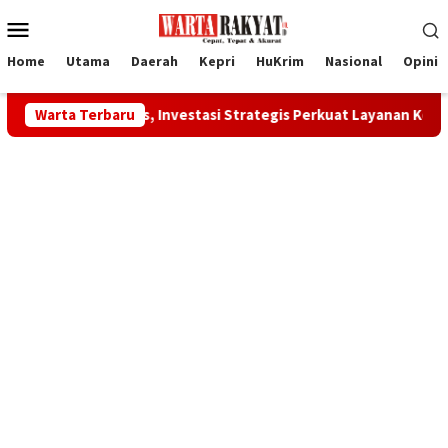
Loncat
Menu
ke
Mobile
konten
Home
Utama
Daerah
Kepri
HuKrim
Nasional
Opini
alis, Investasi Strategis Perkuat Layanan Kesehatan Daerah
Warta Terbaru