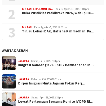
2
BINTAN
,
KEPULAUAN RIAU
Kamis, Agustus 6, 2026 1:00 pm
Buka Pusdiklat Paskibraka 2026, Wabup De…
3
BINTAN
Rabu, Agustus 5, 2026 12:36 pm
Tinjau Lokasi DAK, Hafizha Rahmadhani Pa…
WARTA DAERAH
JAKARTA
Kamis, Juli 2, 2026 7:33 pm
Imigrasi Gandeng KPK untuk Pembenahan In…
JAKARTA
Rabu, Juni 10, 2026 10:21 am
Dirjen Imigrasi Minta Jajaran Fokus Kerj…
JAKARTA
Selasa, April 21, 2026 2:32 pm
Lewat Pertemuan Bersama Komite IV DPD RI…