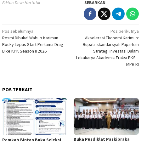
Editor: Dewi Hartatik
SEBARKAN
Navigasi
Pos sebelumnya
Pos berikutnya
Resmi Dibuka! Wabup Karimun
Akselerasi Ekonomi Karimun:
pos
Rocky Lepas Start Pertama Drag
Bupati Iskandarsyah Paparkan
Bike KPK Season II 2026
Strategi Investasi Dalam
Lokakarya Akademik Fraksi PKS –
MPR RI
POS TERKAIT
Buka Pusdiklat Paskibraka
Pemkab Bintan Buka Seleksi