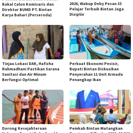
2026, Wabup Deby Pesan 33
Bakal Calon Komisaris dan
Pelajar Terbaik Bintan Jaga
Direktur BUMD PT. Bintan
Disiplin
Karya Bahari (Perseroda)
Tinjau Lokasi DAK, Hafizha
Perkuat Ekonomi Pesisir,
Rahmadhani Pastikan Sarana
Bupati Bintan Diskusikan
Sanitasi dan Air Minum
Penyerahan 11 Unit Armada
Berfungsi Optimal
Penangkap Ikan
Dorong Kesejahteraan
Pemkab Bintan Matangkan