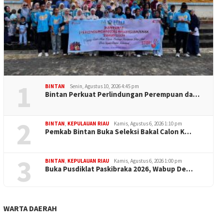
1
BINTAN
Senin, Agustus 10, 2026 4:45 pm
Bintan Perkuat Perlindungan Perempuan da…
2
BINTAN
,
KEPULAUAN RIAU
Kamis, Agustus 6, 2026 1:10 pm
Pemkab Bintan Buka Seleksi Bakal Calon K…
3
BINTAN
,
KEPULAUAN RIAU
Kamis, Agustus 6, 2026 1:00 pm
Buka Pusdiklat Paskibraka 2026, Wabup De…
WARTA DAERAH