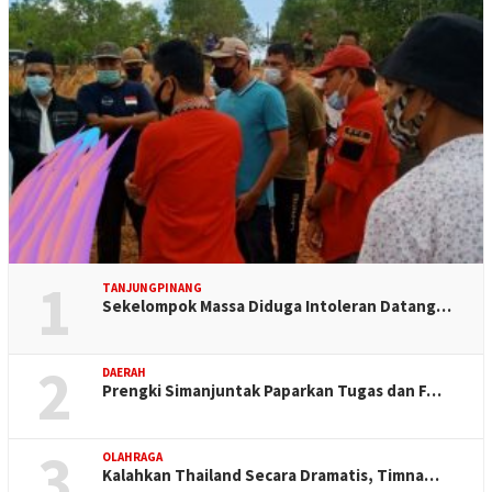
1
TANJUNGPINANG
Sekelompok Massa Diduga Intoleran Datang…
2
DAERAH
Prengki Simanjuntak Paparkan Tugas dan F…
3
OLAHRAGA
Kalahkan Thailand Secara Dramatis, Timna…