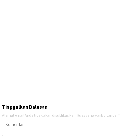
Tinggalkan Balasan
Alamat email Anda tidak akan dipublikasikan.
Ruas yang wajib ditandai
*