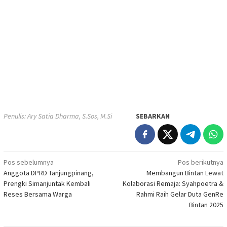
Penulis: Ary Satia Dharma, S.Sos, M.Si
SEBARKAN
Navigasi
Pos sebelumnya
Pos berikutnya
Anggota DPRD Tanjungpinang,
Membangun Bintan Lewat
pos
Prengki Simanjuntak Kembali
Kolaborasi Remaja: Syahpoetra &
Reses Bersama Warga
Rahmi Raih Gelar Duta GenRe
Bintan 2025