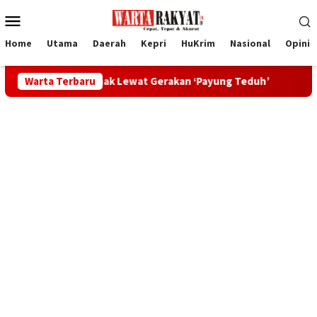
Loncat
Menu
ke
Mobile
konten
Home
Utama
Daerah
Kepri
HuKrim
Nasional
Opini
 Anak Lewat Gerakan ‘Payung Teduh’
Warta Terbaru
Bupati Karimun Ing 