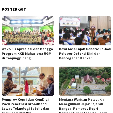
POS TERKAIT
Wako Lis Apresiasi dan bangga
Dewi Ansar Ajak Generasi Z Jadi
Program KKN Mahasiswa UGM
Pelopor Deteksi Dini dan
di Tanjungpinang
Pencegahan Kanker
Pemprov Kepri dan KomDigi
Menjaga Warisan Melayu dan
Pacu Penetrasi Broadband
Meneguhkan Jejak Sejarah
Lewat Teknologi Satelit dan
Bangsa, Pemprov Kepri
Frekuensi 700MHz
Percepat Penataan Kawasan