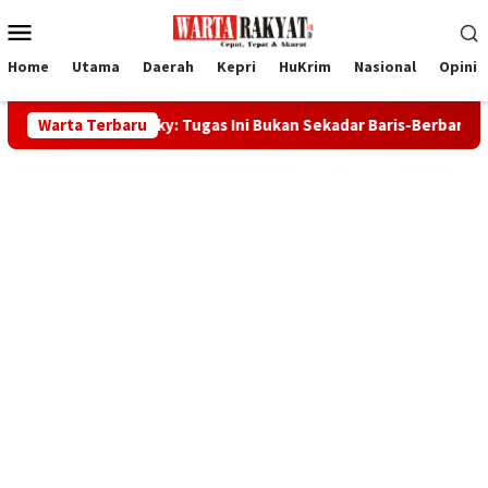
Loncat
Menu
ke
Mobile
konten
Home
Utama
Daerah
Kepri
HuKrim
Nasional
Opini
bup Rocky: Tugas Ini Bukan Sekadar Baris-Berbaris
Warta Terbaru
32 Cal