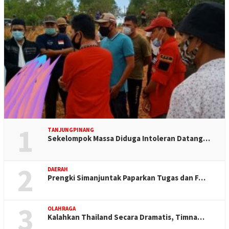
1
TANJUNGPINANG
Sekelompok Massa Diduga Intoleran Datang…
2
DAERAH
Prengki Simanjuntak Paparkan Tugas dan F…
3
OLAHRAGA
Kalahkan Thailand Secara Dramatis, Timna…