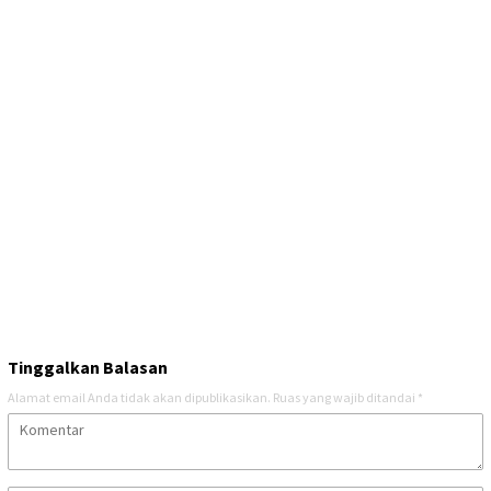
Tinggalkan Balasan
Alamat email Anda tidak akan dipublikasikan.
Ruas yang wajib ditandai
*