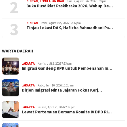
2
BINTAN
,
KEPULAUAN RIAU
Kamis, Agustus 6, 2026 1:00 pm
Buka Pusdiklat Paskibraka 2026, Wabup De…
3
BINTAN
Rabu, Agustus 5, 2026 12:36 pm
Tinjau Lokasi DAK, Hafizha Rahmadhani Pa…
WARTA DAERAH
JAKARTA
Kamis, Juli 2, 2026 7:33 pm
Imigrasi Gandeng KPK untuk Pembenahan In…
JAKARTA
Rabu, Juni 10, 2026 10:21 am
Dirjen Imigrasi Minta Jajaran Fokus Kerj…
JAKARTA
Selasa, April 21, 2026 2:32 pm
Lewat Pertemuan Bersama Komite IV DPD RI…