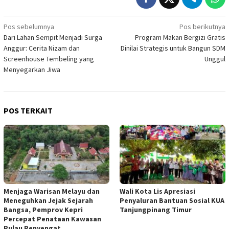
Navigasi
Pos sebelumnya
Pos berikutnya
Dari Lahan Sempit Menjadi Surga
Program Makan Bergizi Gratis
pos
Anggur: Cerita Nizam dan
Dinilai Strategis untuk Bangun SDM
Screenhouse Tembeling yang
Unggul
Menyegarkan Jiwa
POS TERKAIT
Menjaga Warisan Melayu dan
Wali Kota Lis Apresiasi
Meneguhkan Jejak Sejarah
Penyaluran Bantuan Sosial KUA
Bangsa, Pemprov Kepri
Tanjungpinang Timur
Percepat Penataan Kawasan
Pulau Penyengat