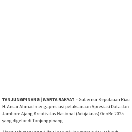
TANJUNGPINANG | WARTA RAKYAT –
Gubernur Kepulauan Riau
H. Ansar Ahmad mengapresiasi pelaksanaan Apresiasi Duta dan
Jambore Ajang Kreativitas Nasional (Adujaknas) GenRe 2025
yang digelar di Tanjungpinang.
Ajang tahunan yang diikuti perwakilan remaja dari seluruh