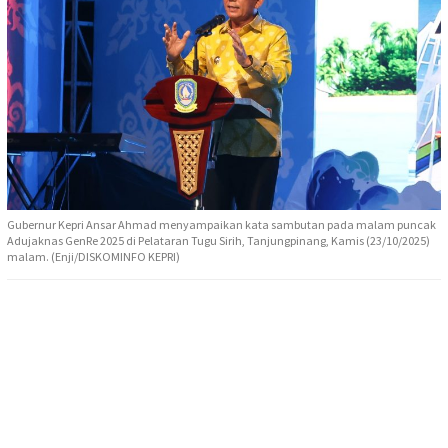
Gubernur Kepri Ansar Ahmad menyampaikan kata sambutan pada malam puncak
Adujaknas GenRe 2025 di Pelataran Tugu Sirih, Tanjungpinang, Kamis (23/10/2025)
malam. (Enji/DISKOMINFO KEPRI)