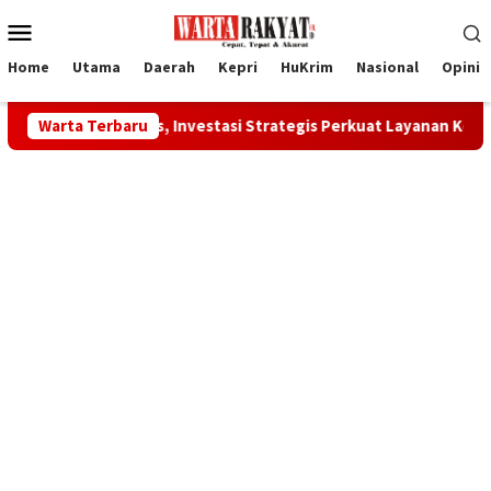
Loncat
Menu
ke
Mobile
konten
Home
Utama
Daerah
Kepri
HuKrim
Nasional
Opini
ialis, Investasi Strategis Perkuat Layanan Kesehatan Daerah
Warta Terbaru