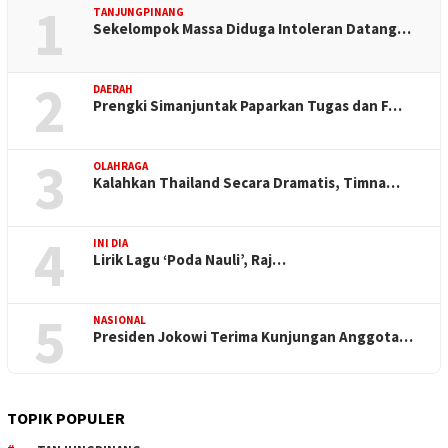
1
TANJUNGPINANG
Sekelompok Massa Diduga Intoleran Datang…
2
DAERAH
Prengki Simanjuntak Paparkan Tugas dan F…
3
OLAHRAGA
Kalahkan Thailand Secara Dramatis, Timna…
4
INI DIA
Lirik Lagu ‘Poda Nauli’, Raj…
5
NASIONAL
Presiden Jokowi Terima Kunjungan Anggota…
TOPIK POPULER