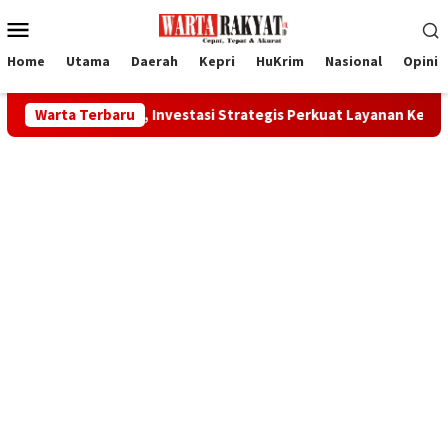
Loncat
Menu
ke
Mobile
konten
Home
Utama
Daerah
Kepri
HuKrim
Nasional
Opini
ialis, Investasi Strategis Perkuat Layanan Kesehatan Daerah
Warta Terbaru