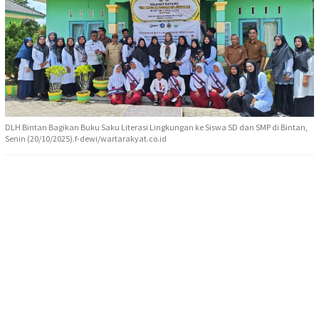
DLH Bintan Bagikan Buku Saku Literasi Lingkungan ke Siswa SD dan SMP di Bintan,
Senin (20/10/2025).f-dewi/wartarakyat.co.id