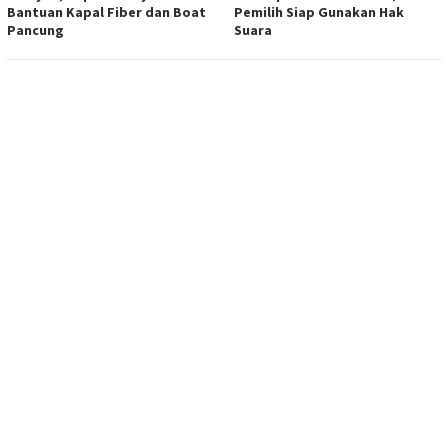
Bantuan Kapal Fiber dan Boat
Pemilih Siap Gunakan Hak
Pancung
Suara