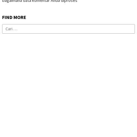
bagaimana data komentar Anda diproses
FIND MORE
Cari
untuk: