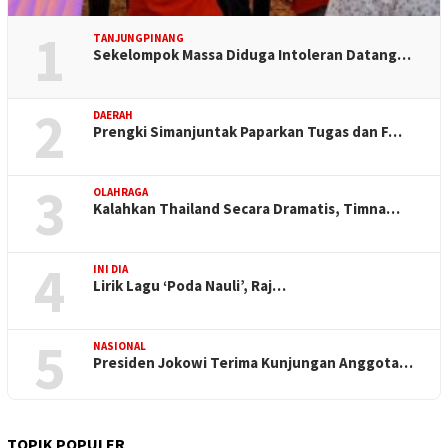
1
TANJUNGPINANG
Sekelompok Massa Diduga Intoleran Datang…
2
DAERAH
Prengki Simanjuntak Paparkan Tugas dan F…
3
OLAHRAGA
Kalahkan Thailand Secara Dramatis, Timna…
4
INI DIA
Lirik Lagu ‘Poda Nauli’, Raj…
5
NASIONAL
Presiden Jokowi Terima Kunjungan Anggota…
TOPIK POPULER