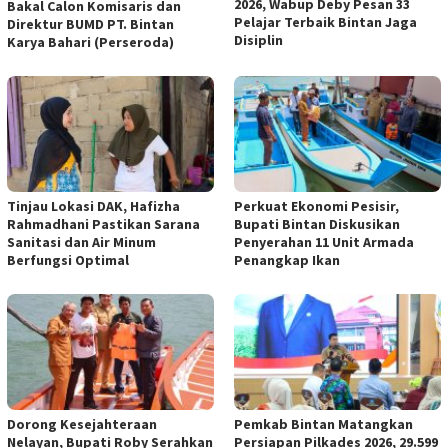
2026, Wabup Deby Pesan 33
Bakal Calon Komisaris dan
Pelajar Terbaik Bintan Jaga
Direktur BUMD PT. Bintan
Disiplin
Karya Bahari (Perseroda)
Tinjau Lokasi DAK, Hafizha
Perkuat Ekonomi Pesisir,
Rahmadhani Pastikan Sarana
Bupati Bintan Diskusikan
Sanitasi dan Air Minum
Penyerahan 11 Unit Armada
Berfungsi Optimal
Penangkap Ikan
Dorong Kesejahteraan
Pemkab Bintan Matangkan
Nelayan, Bupati Roby Serahkan
Persiapan Pilkades 2026, 29.599