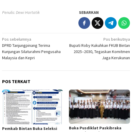
Penulis: Dewi Hartatik
SEBARKAN
Navigasi
Pos sebelumnya
Pos berikutnya
DPRD Tanjungpinang Terima
Bupati Roby Kukuhkan FKUB Bintan
pos
Kunjungan Silaturahmi Pengusaha
2025–2030, Tegaskan Komitmen
Malaysia dan Kepri
Jaga Kerukunan
POS TERKAIT
Buka Pusdiklat Paskibraka
Pemkab Bintan Buka Seleksi