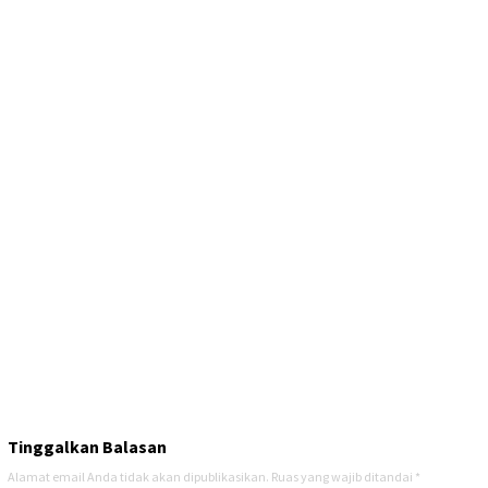
Tinggalkan Balasan
Alamat email Anda tidak akan dipublikasikan.
Ruas yang wajib ditandai
*