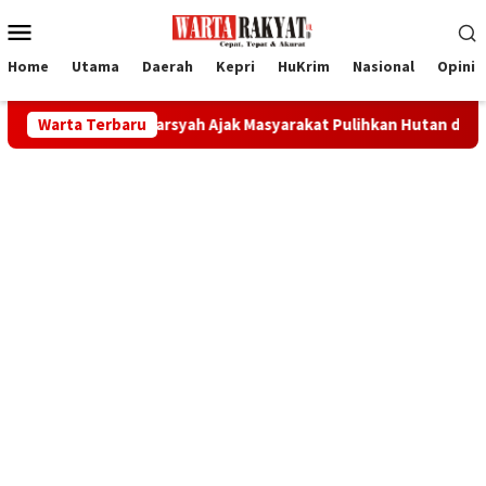
Loncat
Menu
ke
Mobile
konten
Home
Utama
Daerah
Kepri
HuKrim
Nasional
Opini
skandarsyah Ajak Masyarakat Pulihkan Hutan dan Jaga Kehidupan
Warta Terbaru