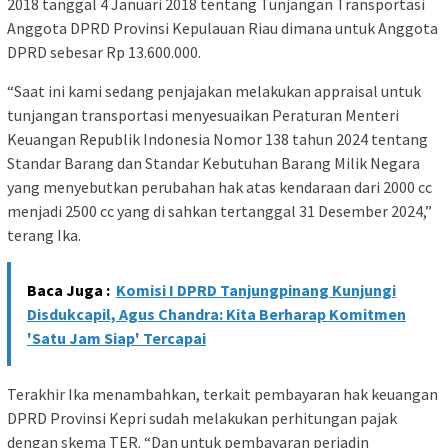
2018 tanggal 4 Januari 2018 tentang Tunjangan Transportasi
Anggota DPRD Provinsi Kepulauan Riau dimana untuk Anggota
DPRD sebesar Rp 13.600.000.
“Saat ini kami sedang penjajakan melakukan appraisal untuk
tunjangan transportasi menyesuaikan Peraturan Menteri
Keuangan Republik Indonesia Nomor 138 tahun 2024 tentang
Standar Barang dan Standar Kebutuhan Barang Milik Negara
yang menyebutkan perubahan hak atas kendaraan dari 2000 cc
menjadi 2500 cc yang di sahkan tertanggal 31 Desember 2024,”
terang Ika.
Baca Juga :
Komisi I DPRD Tanjungpinang Kunjungi
Disdukcapil, Agus Chandra: Kita Berharap Komitmen
'Satu Jam Siap' Tercapai
Terakhir Ika menambahkan, terkait pembayaran hak keuangan
DPRD Provinsi Kepri sudah melakukan perhitungan pajak
dengan skema TER. “Dan untuk pembayaran perjadin