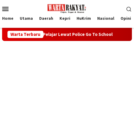
Loncat
Menu
ke
Mobile
konten
Home
Utama
Daerah
Kepri
HuKrim
Nasional
Opini
akter Pelajar Lewat Police Go To School
Warta Terbaru
Wabup Rocky Le