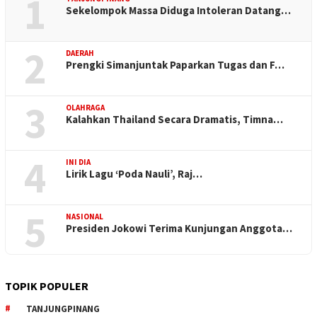
1
Sekelompok Massa Diduga Intoleran Datang…
2
DAERAH
Prengki Simanjuntak Paparkan Tugas dan F…
3
OLAHRAGA
Kalahkan Thailand Secara Dramatis, Timna…
4
INI DIA
Lirik Lagu ‘Poda Nauli’, Raj…
5
NASIONAL
Presiden Jokowi Terima Kunjungan Anggota…
TOPIK POPULER
TANJUNGPINANG