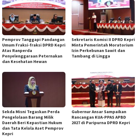
Pemprov Tanggapi Pandangan
Sekretaris Komisi II DPRD Kepri
Umum Fraksi-fraksi DPRD Kepri
Minta Pemerintah Moratorium
Atas Ranperda
Izin Perkebunan Sawit dan
Penyelenggaraan Peternakan
Tambang di Lingga
dan Kesehatan Hewan
Sekda Misni Tegaskan Perda
Gubernur Ansar Sampaikan
Pengelolaan Barang Milik
Rancangan KUA-PPAS APBD
Daerah Beri Kepastian Hukum
2027 di Paripurna DPRD Kepri
dan Tata Kelola Aset Pemprov
Kepri