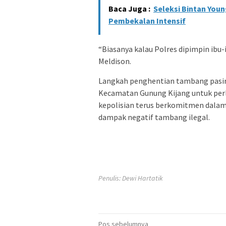
Baca Juga :
Seleksi Bintan Youn
Pembekalan Intensif
“Biasanya kalau Polres dipimpin ibu-ib
Meldison.
Langkah penghentian tambang pasir 
Kecamatan Gunung Kijang untuk perl
kepolisian terus berkomitmen dalam
dampak negatif tambang ilegal.
Penulis: Dewi Hartatik
Navigasi
Pos sebelumnya