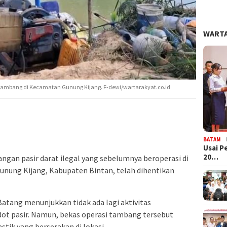
WARTA
si tambang di Kecamatan Gunung Kijang. F-dewi/wartarakyat.co.id
BATAM
Usai P
20…
gan pasir darat ilegal yang sebelumnya beroperasi di
unung Kijang, Kabupaten Bintan, telah dihentikan
atang menunjukkan tidak ada lagi aktivitas
 pasir. Namun, bekas operasi tambang tersebut
ik yang berserakan di lokasi.