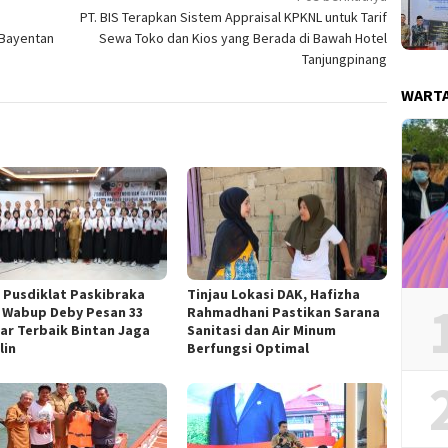
PT. BIS Terapkan Sistem Appraisal KPKNL untuk Tarif
 Bayentan
Sewa Toko dan Kios yang Berada di Bawah Hotel
Tanjungpinang
WART
 Pusdiklat Paskibraka
Tinjau Lokasi DAK, Hafizha
, Wabup Deby Pesan 33
Rahmadhani Pastikan Sarana
jar Terbaik Bintan Jaga
Sanitasi dan Air Minum
lin
Berfungsi Optimal