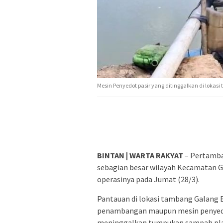
Mesin Penyedot pasir yang ditinggalkan di loka
BINTAN | WARTA RAKYAT
– Pertamban
sebagian besar wilayah Kecamatan G
operasinya pada Jumat (28/3).
Pantauan di lokasi tambang Galang B
penambangan maupun mesin penyedot
meninggalkan tumpukan sampah plast