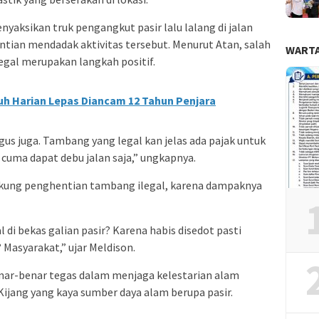
yaksikan truk pengangkut pasir lalu lalang di jalan
tian mendadak aktivitas tersebut. Menurut Atan, salah
WARTA
egal merupakan langkah positif.
uh Harian Lepas Diancam 12 Tahun Penjara
s juga. Tambang yang legal kan jelas ada pajak untuk
t cuma dapat debu jalan saja,” ungkapnya.
ukung penghentian tambang ilegal, karena dampaknya
di bekas galian pasir? Karena habis disedot pasti
? Masyarakat,” ujar Meldison.
enar-benar tegas dalam menjaga kelestarian alam
Kijang yang kaya sumber daya alam berupa pasir.