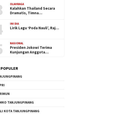
3
OLAHRAGA
Kalahkan Thailand Secara
Dramatis, Timna…
4
INI DIA
Lirik Lagu ‘Poda Nauli’, Raj…
5
NASIONAL
Presiden Jokowi Terima
Kunjungan Anggota…
 POPULER
NJUNGPINANG
PRI
RIMUN
MKO TANJUNGPINANG
LI KOTA TANJUNGPINANG