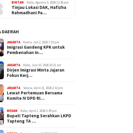
3
BINTAN
Rabu, Agustus 5, 2026 12:36 pm
Tinjau Lokasi DAK, Hafizha
Rahmadhani Pa…
 DAERAH
JAKARTA
Kamis, Juli 2, 2026 7:33 pm
Imigrasi Gandeng KPK untuk
Pembenahan In…
JAKARTA
Rabu, Juni 10, 2026 10:21 am
Dirjen Imigrasi Minta Jajaran
Fokus Kerj…
JAKARTA
Selasa, April 21, 2026 2:32 pm
Lewat Pertemuan Bersama
Komite IV DPD RI…
MEDAN
Rabu, April 1, 2026 5:39 pm
Bupati Tapteng Serahkan LKPD
Tapteng TA …