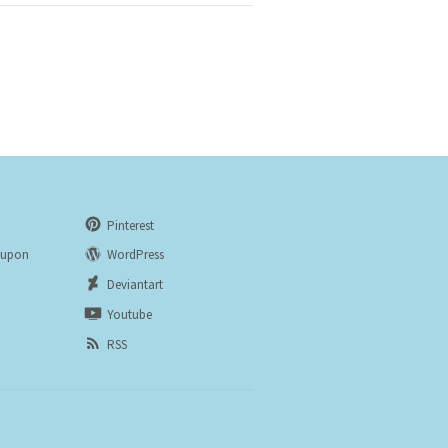
Pinterest
eupon
WordPress
n
Deviantart
Youtube
RSS