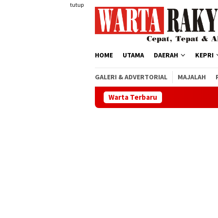
Loncat
tutup
ke
konten
HOME
UTAMA
DAERAH
KEPRI
GALERI & ADVERTORIAL
MAJALAH
Warta Terbaru
Semarak HUT ke