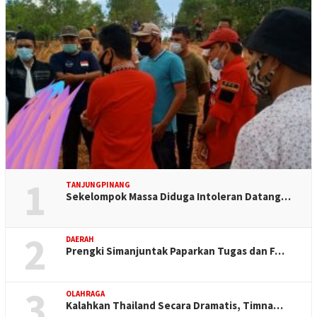
1
TANJUNGPINANG
Sekelompok Massa Diduga Intoleran Datang…
2
DAERAH
Prengki Simanjuntak Paparkan Tugas dan F…
3
OLAHRAGA
Kalahkan Thailand Secara Dramatis, Timna…