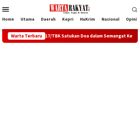
Loncat
Menu
ke
Mobile
konten
Home
Utama
Daerah
Kepri
HuKrim
Nasional
Opini
dim 0317/TBK Satukan Doa dalam Semangat Kebersamaan
Warta Terbaru