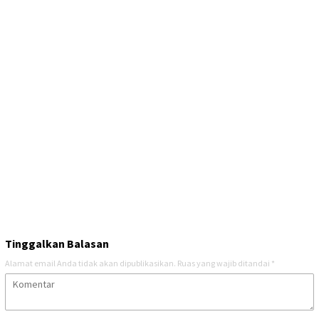
Tinggalkan Balasan
Alamat email Anda tidak akan dipublikasikan.
Ruas yang wajib ditandai
*