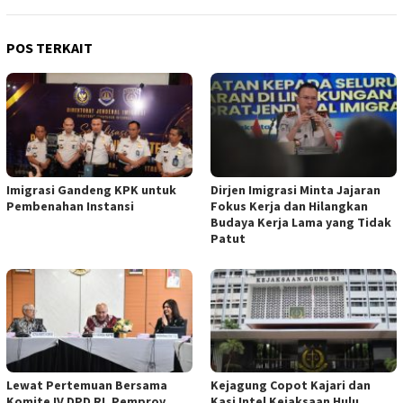
POS TERKAIT
Imigrasi Gandeng KPK untuk
Dirjen Imigrasi Minta Jajaran
Pembenahan Instansi
Fokus Kerja dan Hilangkan
Budaya Kerja Lama yang Tidak
Patut
Lewat Pertemuan Bersama
Kejagung Copot Kajari dan
Komite IV DPD RI, Pemprov
Kasi Intel Kejaksaan Hulu