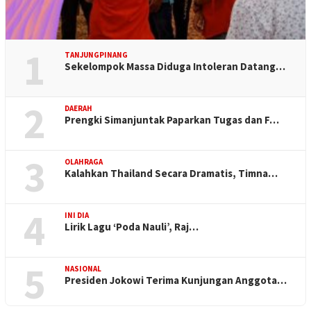
1
TANJUNGPINANG
Sekelompok Massa Diduga Intoleran Datang…
2
DAERAH
Prengki Simanjuntak Paparkan Tugas dan F…
3
OLAHRAGA
Kalahkan Thailand Secara Dramatis, Timna…
4
INI DIA
Lirik Lagu ‘Poda Nauli’, Raj…
5
NASIONAL
Presiden Jokowi Terima Kunjungan Anggota…