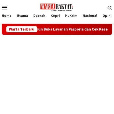
Loncat
Menu
ke
Mobile
konten
Home
Utama
Daerah
Kepri
HuKrim
Nasional
Opini
asi Karimun Buka Layanan Pasporia dan Cek Kesehatan Gratis di C
Warta Terbaru