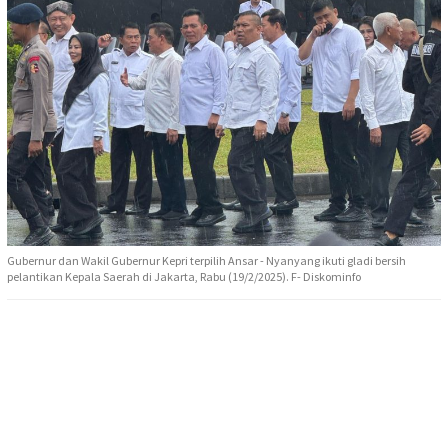
Gubernur dan Wakil Gubernur Kepri terpilih Ansar - Nyanyang ikuti gladi bersih
pelantikan Kepala Saerah di Jakarta, Rabu (19/2/2025). F- Diskominfo