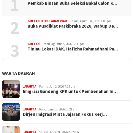
1
Pemkab Bintan Buka Seleksi Bakal Calon K…
2
BINTAN
,
KEPULAUAN RIAU
Kamis, Agustus 6, 2026 1:00 pm
Buka Pusdiklat Paskibraka 2026, Wabup De…
3
BINTAN
Rabu, Agustus 5, 2026 12:36 pm
Tinjau Lokasi DAK, Hafizha Rahmadhani Pa…
WARTA DAERAH
JAKARTA
Kamis, Juli 2, 2026 7:33 pm
Imigrasi Gandeng KPK untuk Pembenahan In…
JAKARTA
Rabu, Juni 10, 2026 10:21 am
Dirjen Imigrasi Minta Jajaran Fokus Kerj…
JAKARTA
Selasa, April 21, 2026 2:32 pm