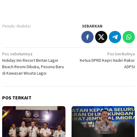
Penulis: Redaksi
SEBARKAN
Navigasi
Pos sebelumnya
Pos berikutnya
Holiday Inn Resort Bintan Lagoi
Ketua DPRD Kepri Hadiri Rakor
pos
Beach Resmi Dibuka, Pesona Baru
ADPSI
di Kawasan Wisata Lagoi
POS TERKAIT