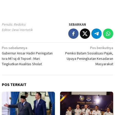
Penulis: Redaksi
SEBARKAN
Editor: Dewi Hartatik
Navigasi
Pos sebelumnya
Pos berikutnya
Gubernur Ansar Hadiri Peringatan
Pemko Batam Sosialisasi Pajak,
pos
Isra Mi’raj di Topsel : Mari
Upaya Peningkatan Kesadaran
Tingkatkan Kualitas Sholat
Masyarakat
POS TERKAIT