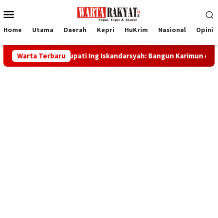
Loncat
Menu
ke
Mobile
konten
Home
Utama
Daerah
Kepri
HuKrim
Nasional
Opini
 RI, Bupati Ing Iskandarsyah: Bangun Karimun dengan Kekuatan 
Warta Terbaru