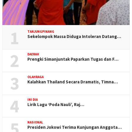
1
TANJUNGPINANG
Sekelompok Massa Diduga Intoleran Datang…
2
DAERAH
Prengki Simanjuntak Paparkan Tugas dan F…
3
OLAHRAGA
Kalahkan Thailand Secara Dramatis, Timna…
4
INI DIA
Lirik Lagu ‘Poda Nauli’, Raj…
5
NASIONAL
Presiden Jokowi Terima Kunjungan Anggota…