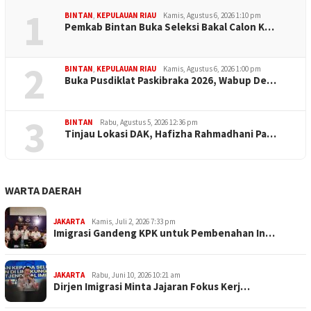
1
BINTAN
,
KEPULAUAN RIAU
Kamis, Agustus 6, 2026 1:10 pm
Pemkab Bintan Buka Seleksi Bakal Calon K…
2
BINTAN
,
KEPULAUAN RIAU
Kamis, Agustus 6, 2026 1:00 pm
Buka Pusdiklat Paskibraka 2026, Wabup De…
3
BINTAN
Rabu, Agustus 5, 2026 12:36 pm
Tinjau Lokasi DAK, Hafizha Rahmadhani Pa…
WARTA DAERAH
JAKARTA
Kamis, Juli 2, 2026 7:33 pm
Imigrasi Gandeng KPK untuk Pembenahan In…
JAKARTA
Rabu, Juni 10, 2026 10:21 am
Dirjen Imigrasi Minta Jajaran Fokus Kerj…