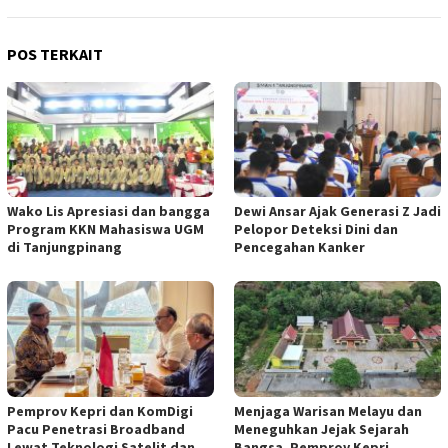
POS TERKAIT
Wako Lis Apresiasi dan bangga
Dewi Ansar Ajak Generasi Z Jadi
Program KKN Mahasiswa UGM
Pelopor Deteksi Dini dan
di Tanjungpinang
Pencegahan Kanker
Pemprov Kepri dan KomDigi
Menjaga Warisan Melayu dan
Pacu Penetrasi Broadband
Meneguhkan Jejak Sejarah
Lewat Teknologi Satelit dan
Bangsa, Pemprov Kepri