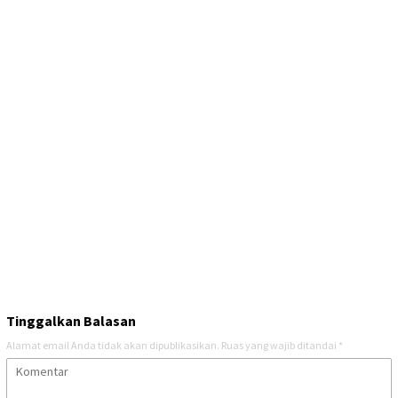
Tinggalkan Balasan
Alamat email Anda tidak akan dipublikasikan.
Ruas yang wajib ditandai
*