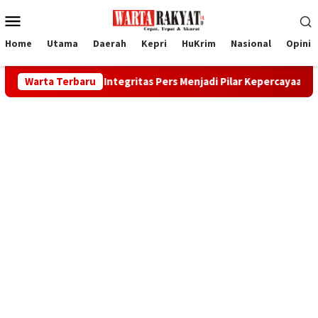
Loncat
Menu
ke
Mobile
konten
Home
Utama
Daerah
Kepri
HuKrim
Nasional
Opini
no: Integritas Pers Menjadi Pilar Kepercayaan Publik
Warta Terbaru
Re