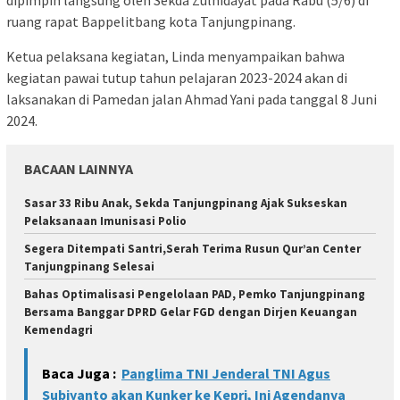
dipimpin langsung oleh Sekda Zulhidayat pada Rabu (5/6) di
ruang rapat Bappelitbang kota Tanjungpinang.
Ketua pelaksana kegiatan, Linda menyampaikan bahwa
kegiatan pawai tutup tahun pelajaran 2023-2024 akan di
laksanakan di Pamedan jalan Ahmad Yani pada tanggal 8 Juni
2024.
BACAAN LAINNYA
Sasar 33 Ribu Anak, Sekda Tanjungpinang Ajak Sukseskan
Pelaksanaan Imunisasi Polio
Segera Ditempati Santri,Serah Terima Rusun Qur’an Center
Tanjungpinang Selesai
Bahas Optimalisasi Pengelolaan PAD, Pemko Tanjungpinang
Bersama Banggar DPRD Gelar FGD dengan Dirjen Keuangan
Kemendagri
Baca Juga :
Panglima TNI Jenderal TNI Agus
Subiyanto akan Kunker ke Kepri, Ini Agendanya