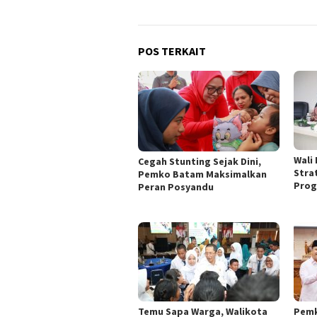
POS TERKAIT
Wali
Cegah Stunting Sejak Dini,
Stra
Pemko Batam Maksimalkan
Prog
Peran Posyandu
Temu Sapa Warga, Walikota
Pemk