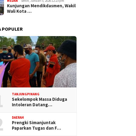
MEDAN
Senin, Januari 5, 2026 12:23 pm
Kunjungan Mendikdasmen, Wakil
Wali Kota …
A POPULER
1
TANJUNGPINANG
Sekelompok Massa Diduga
Intoleran Datang…
2
DAERAH
Prengki Simanjuntak
Paparkan Tugas dan F…