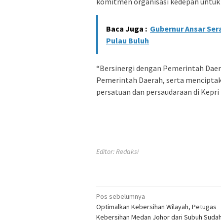
komitmen organisasi kedepan untuk
Baca Juga :
Gubernur Ansar Se
Pulau Buluh
“Bersinergi dengan Pemerintah Dae
Pemerintah Daerah, serta menciptak
persatuan dan persaudaraan di Kepri
Editor: Redaksi
Navigasi
Pos sebelumnya
Optimalkan Kebersihan Wilayah, Petugas
pos
Kebersihan Medan Johor dari Subuh Sudah