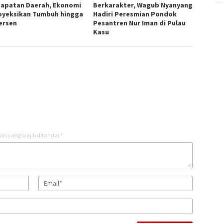
apatan Daerah, Ekonomi
Berkarakter, Wagub Nyanyang
oyeksikan Tumbuh hingga
Hadiri Peresmian Pondok
Persen
Pesantren Nur Iman di Pulau
Kasu
as yang wajib ditandai
*