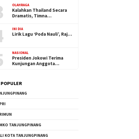
3
OLAHRAGA
Kalahkan Thailand Secara
Dramatis, Timna…
4
INI DIA
Lirik Lagu ‘Poda Nauli’, Raj…
5
NASIONAL
Presiden Jokowi Terima
Kunjungan Anggota…
 POPULER
NJUNGPINANG
PRI
RIMUN
MKO TANJUNGPINANG
LI KOTA TANJUNGPINANG