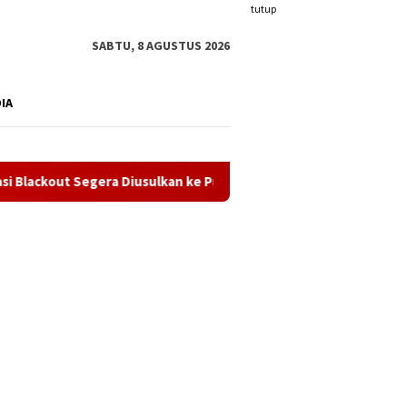
tutup
SABTU, 8 AGUSTUS 2026
DIA
a Diusulkan ke Pusat
Semarak HUT ke-81 RI, Imigrasi Kar