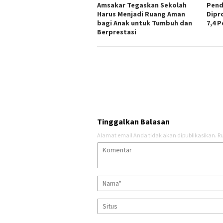
Amsakar Tegaskan Sekolah
Pend
Harus Menjadi Ruang Aman
Dipr
bagi Anak untuk Tumbuh dan
7,4 
Berprestasi
Tinggalkan Balasan
Alamat email Anda tidak akan dipublikasikan.
Ru