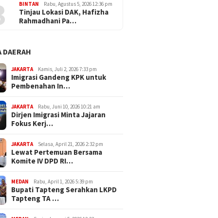
3
BINTAN
Rabu, Agustus 5, 2026 12:36 pm
Tinjau Lokasi DAK, Hafizha
Rahmadhani Pa…
 DAERAH
JAKARTA
Kamis, Juli 2, 2026 7:33 pm
Imigrasi Gandeng KPK untuk
Pembenahan In…
JAKARTA
Rabu, Juni 10, 2026 10:21 am
Dirjen Imigrasi Minta Jajaran
Fokus Kerj…
JAKARTA
Selasa, April 21, 2026 2:32 pm
Lewat Pertemuan Bersama
Komite IV DPD RI…
MEDAN
Rabu, April 1, 2026 5:39 pm
Bupati Tapteng Serahkan LKPD
Tapteng TA …