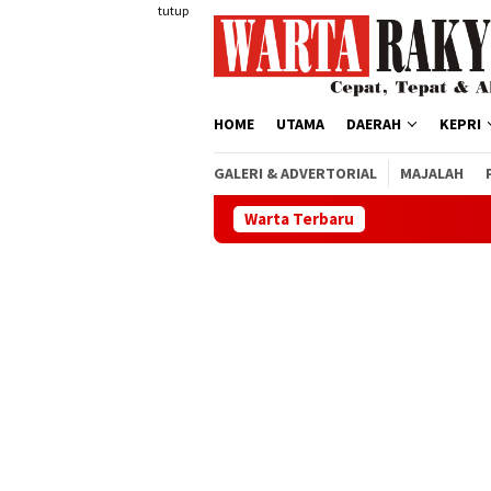
Loncat
tutup
ke
konten
HOME
UTAMA
DAERAH
KEPRI
GALERI & ADVERTORIAL
MAJALAH
Warta Terbaru
PLN K