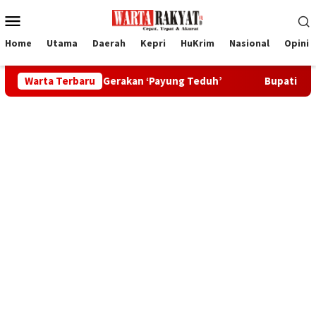
Loncat
Menu
ke
Mobile
konten
Home
Utama
Daerah
Kepri
HuKrim
Nasional
Opini
ewat Gerakan ‘Payung Teduh’
Warta Terbaru
Bupati Karimun Ing Iskanda