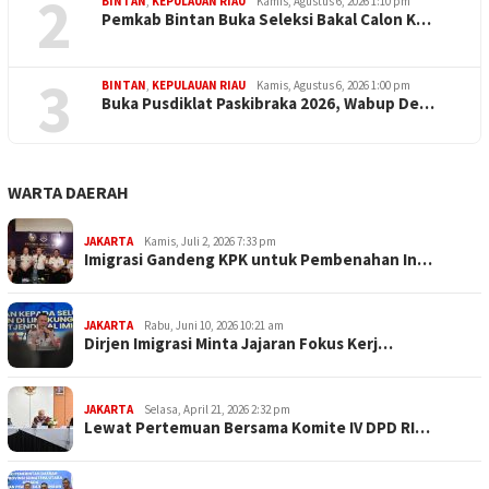
2
BINTAN
,
KEPULAUAN RIAU
Kamis, Agustus 6, 2026 1:10 pm
Pemkab Bintan Buka Seleksi Bakal Calon K…
3
BINTAN
,
KEPULAUAN RIAU
Kamis, Agustus 6, 2026 1:00 pm
Buka Pusdiklat Paskibraka 2026, Wabup De…
WARTA DAERAH
JAKARTA
Kamis, Juli 2, 2026 7:33 pm
Imigrasi Gandeng KPK untuk Pembenahan In…
JAKARTA
Rabu, Juni 10, 2026 10:21 am
Dirjen Imigrasi Minta Jajaran Fokus Kerj…
JAKARTA
Selasa, April 21, 2026 2:32 pm
Lewat Pertemuan Bersama Komite IV DPD RI…