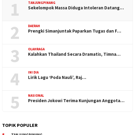
1
TANJUNGPINANG
Sekelompok Massa Diduga Intoleran Datang…
2
DAERAH
Prengki Simanjuntak Paparkan Tugas dan F…
3
OLAHRAGA
Kalahkan Thailand Secara Dramatis, Timna…
4
INI DIA
Lirik Lagu ‘Poda Nauli’, Raj…
5
NASIONAL
Presiden Jokowi Terima Kunjungan Anggota…
TOPIK POPULER
TANJUNGPINANG