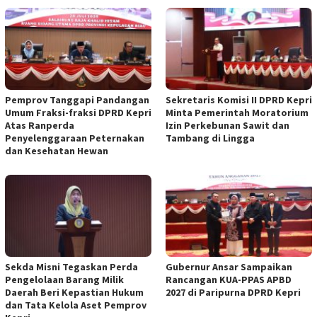
Pemprov Tanggapi Pandangan
Sekretaris Komisi II DPRD Kepri
Umum Fraksi-fraksi DPRD Kepri
Minta Pemerintah Moratorium
Atas Ranperda
Izin Perkebunan Sawit dan
Penyelenggaraan Peternakan
Tambang di Lingga
dan Kesehatan Hewan
Sekda Misni Tegaskan Perda
Gubernur Ansar Sampaikan
Pengelolaan Barang Milik
Rancangan KUA-PPAS APBD
Daerah Beri Kepastian Hukum
2027 di Paripurna DPRD Kepri
dan Tata Kelola Aset Pemprov