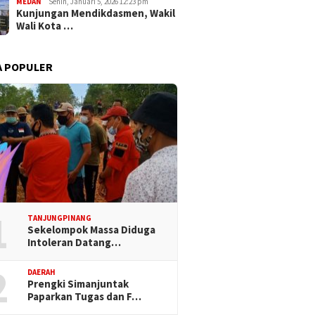
MEDAN
Senin, Januari 5, 2026 12:23 pm
Kunjungan Mendikdasmen, Wakil
Wali Kota …
A POPULER
1
TANJUNGPINANG
Sekelompok Massa Diduga
Intoleran Datang…
2
DAERAH
Prengki Simanjuntak
Paparkan Tugas dan F…