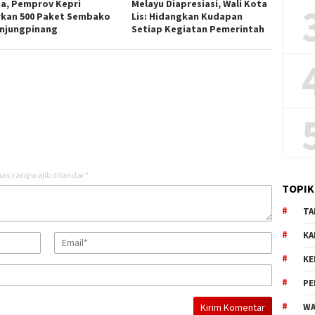
a, Pemprov Kepri
Melayu Diapresiasi, Wali Kota
rkan 500 Paket Sembako
Lis: Hidangkan Kudapan
anjungpinang
Setiap Kegiatan Pemerintah
as yang wajib ditandai
*
TOPIK
TA
KA
KE
PE
WA