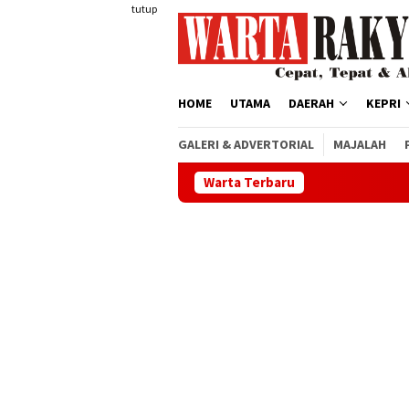
Loncat
tutup
ke
konten
HOME
UTAMA
DAERAH
KEPRI
GALERI & ADVERTORIAL
MAJALAH
Warta Terbaru
Satlantas Polres 