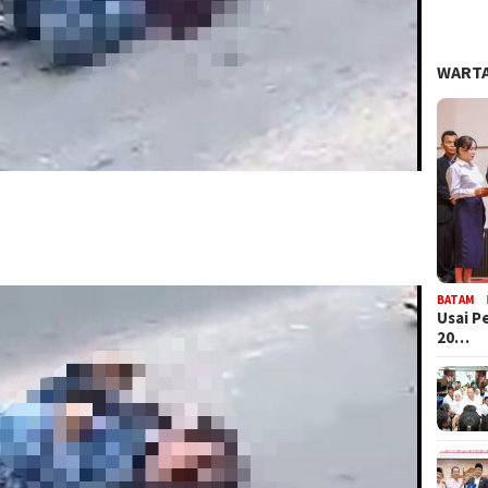
WARTA
BATAM
Usai P
20…