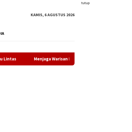
tutup
KAMIS, 6 AGUSTUS 2026
DIA
enjaga Warisan Melayu dan Meneguhkan Jejak Sejarah Bangsa, 