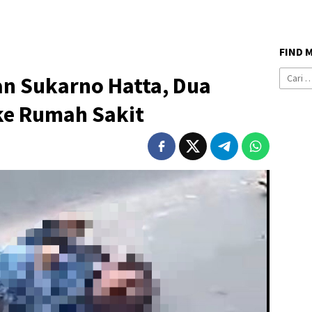
FIND 
Cari
an Sukarno Hatta, Dua
untuk:
 ke Rumah Sakit