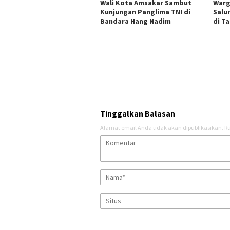
Wali Kota Amsakar Sambut
Warg
Kunjungan Panglima TNI di
Salu
Bandara Hang Nadim
di T
Tinggalkan Balasan
Alamat email Anda tidak akan dipublikasikan.
Ru