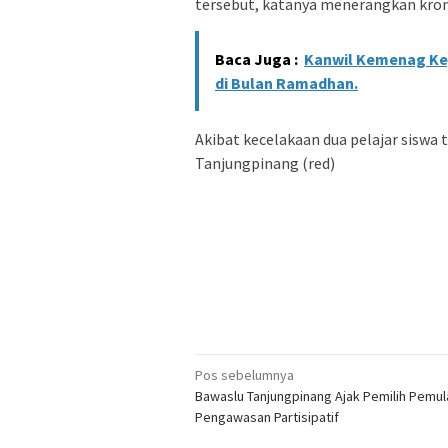
tersebut, katanya menerangkan kron
Baca Juga :
Kanwil Kemenag Kep
di Bulan Ramadhan.
Akibat kecelakaan dua pelajar siswa 
Tanjungpinang (red)
Navigasi
Pos sebelumnya
Bawaslu Tanjungpinang Ajak Pemilih Pemul
pos
Pengawasan Partisipatif