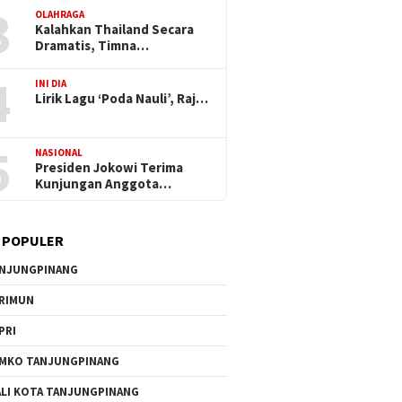
3
OLAHRAGA
Kalahkan Thailand Secara
Dramatis, Timna…
4
INI DIA
Lirik Lagu ‘Poda Nauli’, Raj…
5
NASIONAL
Presiden Jokowi Terima
Kunjungan Anggota…
 POPULER
NJUNGPINANG
RIMUN
PRI
MKO TANJUNGPINANG
LI KOTA TANJUNGPINANG