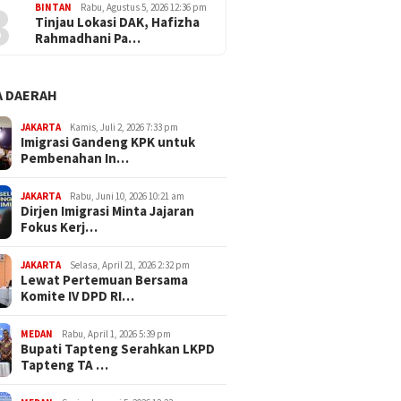
3
BINTAN
Rabu, Agustus 5, 2026 12:36 pm
Tinjau Lokasi DAK, Hafizha
Rahmadhani Pa…
 DAERAH
JAKARTA
Kamis, Juli 2, 2026 7:33 pm
Imigrasi Gandeng KPK untuk
Pembenahan In…
JAKARTA
Rabu, Juni 10, 2026 10:21 am
Dirjen Imigrasi Minta Jajaran
Fokus Kerj…
JAKARTA
Selasa, April 21, 2026 2:32 pm
Lewat Pertemuan Bersama
Komite IV DPD RI…
MEDAN
Rabu, April 1, 2026 5:39 pm
Bupati Tapteng Serahkan LKPD
Tapteng TA …