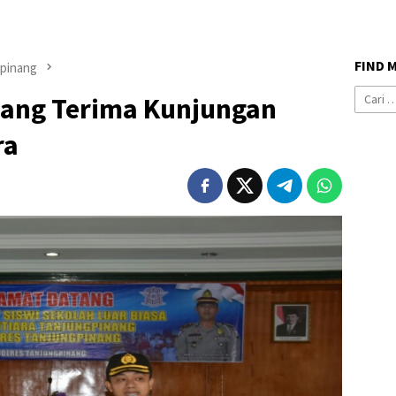
FIND 
pinang
Cari
nang Terima Kunjungan
untuk:
ra