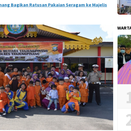
nang Bagikan Ratusan Pakaian Seragam ke Majelis
WART