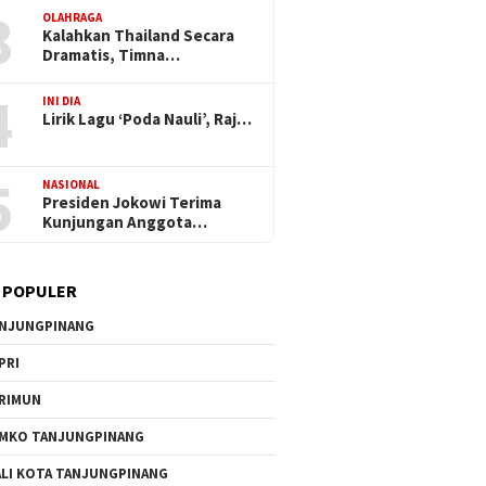
3
OLAHRAGA
Kalahkan Thailand Secara
Dramatis, Timna…
4
INI DIA
Lirik Lagu ‘Poda Nauli’, Raj…
5
NASIONAL
Presiden Jokowi Terima
Kunjungan Anggota…
 POPULER
NJUNGPINANG
PRI
RIMUN
MKO TANJUNGPINANG
LI KOTA TANJUNGPINANG