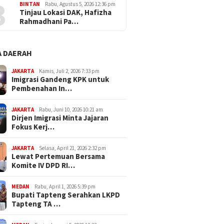
3
BINTAN
Rabu, Agustus 5, 2026 12:36 pm
Tinjau Lokasi DAK, Hafizha
Rahmadhani Pa…
 DAERAH
JAKARTA
Kamis, Juli 2, 2026 7:33 pm
Imigrasi Gandeng KPK untuk
Pembenahan In…
JAKARTA
Rabu, Juni 10, 2026 10:21 am
Dirjen Imigrasi Minta Jajaran
Fokus Kerj…
JAKARTA
Selasa, April 21, 2026 2:32 pm
Lewat Pertemuan Bersama
Komite IV DPD RI…
MEDAN
Rabu, April 1, 2026 5:39 pm
Bupati Tapteng Serahkan LKPD
Tapteng TA …