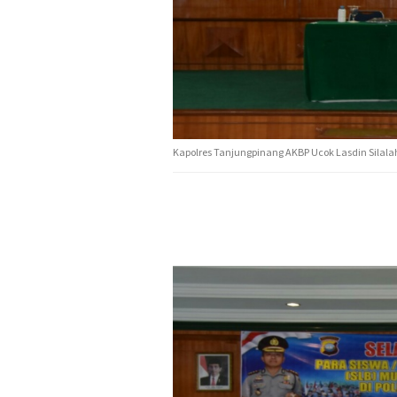
Kapolres Tanjungpinang AKBP Ucok Lasdin Silala