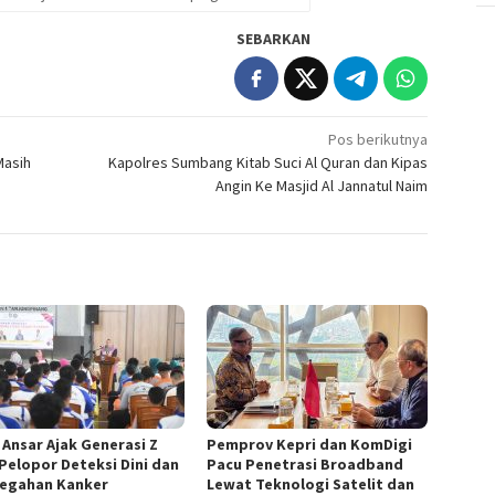
SEBARKAN
Pos berikutnya
Masih
Kapolres Sumbang Kitab Suci Al Quran dan Kipas
Angin Ke Masjid Al Jannatul Naim
 Ansar Ajak Generasi Z
Pemprov Kepri dan KomDigi
 Pelopor Deteksi Dini dan
Pacu Penetrasi Broadband
egahan Kanker
Lewat Teknologi Satelit dan