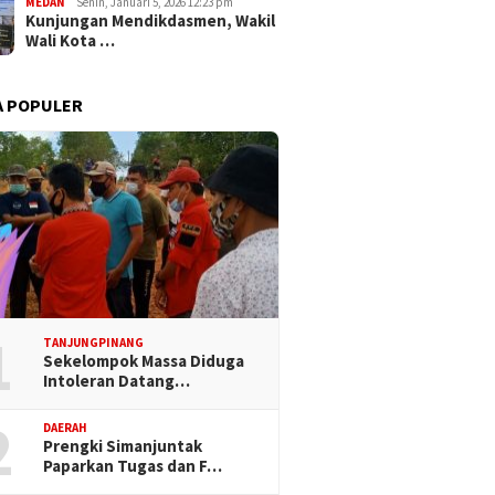
MEDAN
Senin, Januari 5, 2026 12:23 pm
Kunjungan Mendikdasmen, Wakil
Wali Kota …
A POPULER
1
TANJUNGPINANG
Sekelompok Massa Diduga
Intoleran Datang…
2
DAERAH
Prengki Simanjuntak
Paparkan Tugas dan F…