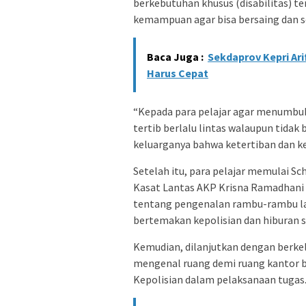
berkebutuhan khusus (disabilitas) t
kemampuan agar bisa bersaing dan s
Baca Juga :
Sekdaprov Kepri Ari
Harus Cepat
“Kepada para pelajar agar menumbuhk
tertib berlalu lintas walaupun tida
keluarganya bahwa ketertiban dan ke
Setelah itu, para pelajar memulai S
Kasat Lantas AKP Krisna Ramadhani d
tentang pengenalan rambu-rambu lalu
bertemakan kepolisian dan hiburan s
Kemudian, dilanjutkan dengan berkel
mengenal ruang demi ruang kantor b
Kepolisian dalam pelaksanaan tugas