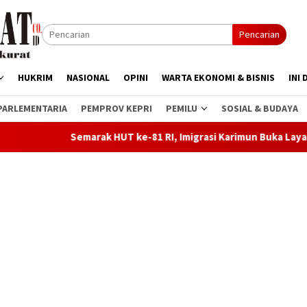
Pencarian
HUKRIM
NASIONAL
OPINI
WARTA EKONOMI & BISNIS
INI 
PARLEMENTARIA
PEMPROV KEPRI
PEMILU
SOSIAL & BUDAYA
UT ke-81 RI, Imigrasi Karimun Buka Layanan Pasporia dan Cek Ke