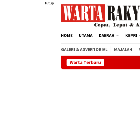
Loncat
tutup
ke
konten
HOME
UTAMA
DAERAH
KEPRI
GALERI & ADVERTORIAL
MAJALAH
Warta Terbaru
Semarak H