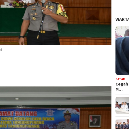
WARTA
hi
BATAM
Cegah 
M…