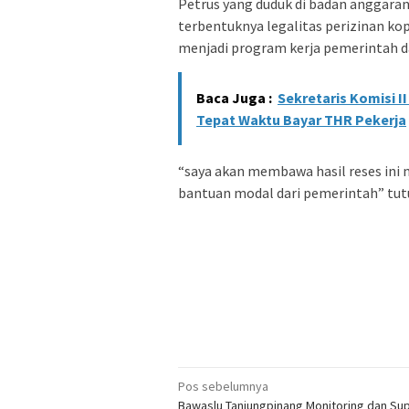
Petrus yang duduk di badan anggara
terbentuknya legalitas perizinan kop
menjadi program kerja pemerintah d
Baca Juga :
Sekretaris Komisi 
Tepat Waktu Bayar THR Pekerja
“saya akan membawa hasil reses in
bantuan modal dari pemerintah” tut
Navigasi
Pos sebelumnya
Bawaslu Tanjungpinang Monitoring dan Sup