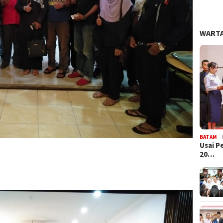
WARTA
BATAM
Usai P
20…