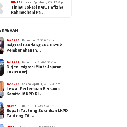
3
BINTAN
Rabu, Agustus 5, 2026 12:36 pm
Tinjau Lokasi DAK, Hafizha
Rahmadhani Pa…
 DAERAH
JAKARTA
Kamis, Juli 2, 2026 7:33 pm
Imigrasi Gandeng KPK untuk
Pembenahan In…
JAKARTA
Rabu, Juni 10, 2026 10:21 am
Dirjen Imigrasi Minta Jajaran
Fokus Kerj…
JAKARTA
Selasa, April 21, 2026 2:32 pm
Lewat Pertemuan Bersama
Komite IV DPD RI…
MEDAN
Rabu, April 1, 2026 5:39 pm
Bupati Tapteng Serahkan LKPD
Tapteng TA …