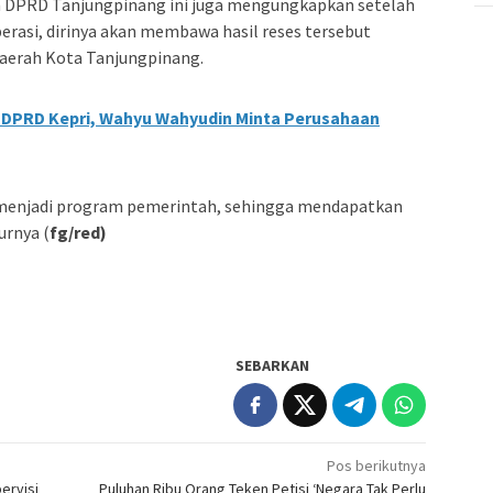
n DPRD Tanjungpinang ini juga mengungkapkan setelah
erasi, dirinya akan membawa hasil reses tersebut
aerah Kota Tanjungpinang.
II DPRD Kepri, Wahyu Wahyudin Minta Perusahaan
i menjadi program pemerintah, sehingga mendapatkan
urnya (
fg/red)
SEBARKAN
Pos berikutnya
ervisi
Puluhan Ribu Orang Teken Petisi ‘Negara Tak Perlu