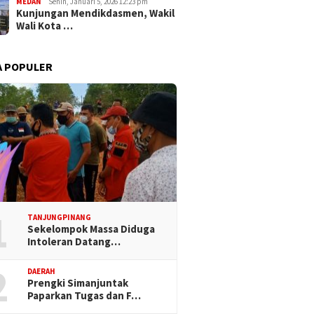
MEDAN
Senin, Januari 5, 2026 12:23 pm
Kunjungan Mendikdasmen, Wakil
Wali Kota …
A POPULER
1
TANJUNGPINANG
Sekelompok Massa Diduga
Intoleran Datang…
2
DAERAH
Prengki Simanjuntak
Paparkan Tugas dan F…