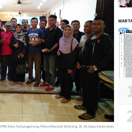
WARTA
DPRD Kota Tanjungpinang, Petrus Marulak Sitohang, SE. Ak (baju kotak-otak)