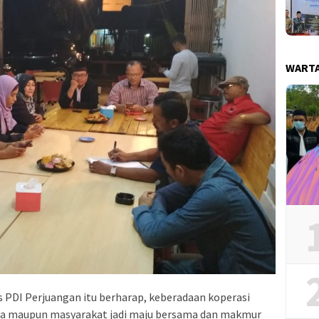
WART
ris PDI Perjuangan itu berharap, keberadaan koperasi
a maupun masyarakat jadi maju bersama dan makmur