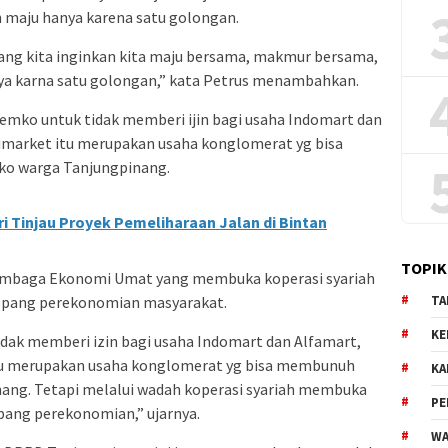
an maju hanya karena satu golongan.
yang kita inginkan kita maju bersama, makmur bersama,
nya karna satu golongan,” kata Petrus menambahkan.
mko untuk tidak memberi ijin bagi usaha Indomart dan
nimarket itu merupakan usaha konglomerat yg bisa
ko warga Tanjungpinang.
ri Tinjau Proyek Pemeliharaan Jalan di Bintan
TOPIK
embaga Ekonomi Umat yang membuka koperasi syariah
pang perekonomian masyarakat.
TA
KE
dak memberi izin bagi usaha Indomart dan Alfamart,
itu merupakan usaha konglomerat yg bisa membunuh
KA
ang. Tetapi melalui wadah koperasi syariah membuka
PE
pang perekonomian,” ujarnya.
WA