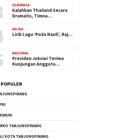
3
OLAHRAGA
Kalahkan Thailand Secara
Dramatis, Timna…
4
INI DIA
Lirik Lagu ‘Poda Nauli’, Raj…
5
NASIONAL
Presiden Jokowi Terima
Kunjungan Anggota…
 POPULER
NJUNGPINANG
PRI
RIMUN
MKO TANJUNGPINANG
LI KOTA TANJUNGPINANG