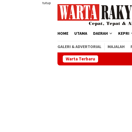
Loncat
tutup
ke
konten
HOME
UTAMA
DAERAH
KEPRI
GALERI & ADVERTORIAL
MAJALAH
Warta Terbaru
Semarak HUT ke-81 R