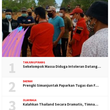
1
TANJUNGPINANG
Sekelompok Massa Diduga Intoleran Datang…
2
DAERAH
Prengki Simanjuntak Paparkan Tugas dan F…
3
OLAHRAGA
Kalahkan Thailand Secara Dramatis, Timna…