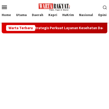
Loncat
Menu
ke
Mobile
konten
Home
Utama
Daerah
Kepri
HuKrim
Nasional
Opini
Investasi Strategis Perkuat Layanan Kesehatan Daerah
Warta Terbaru
S