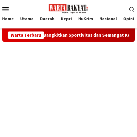
Loncat
Menu
ke
Mobile
konten
Home
Utama
Daerah
Kepri
HuKrim
Nasional
Opini
n Karimun Bangkitkan Sportivitas dan Semangat Kebersamaan Wa
Warta Terbaru