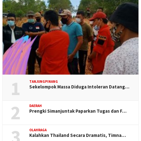
1
TANJUNGPINANG
Sekelompok Massa Diduga Intoleran Datang…
2
DAERAH
Prengki Simanjuntak Paparkan Tugas dan F…
3
OLAHRAGA
Kalahkan Thailand Secara Dramatis, Timna…