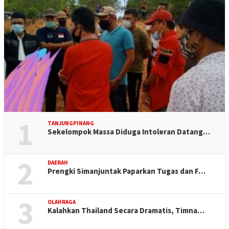
1
TANJUNGPINANG
Sekelompok Massa Diduga Intoleran Datang…
2
DAERAH
Prengki Simanjuntak Paparkan Tugas dan F…
3
OLAHRAGA
Kalahkan Thailand Secara Dramatis, Timna…