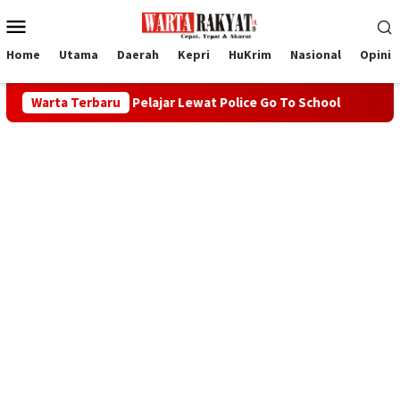
Loncat
Menu
ke
Mobile
konten
Home
Utama
Daerah
Kepri
HuKrim
Nasional
Opini
kuat Karakter Pelajar Lewat Police Go To School
Warta Terbaru
Wabup R